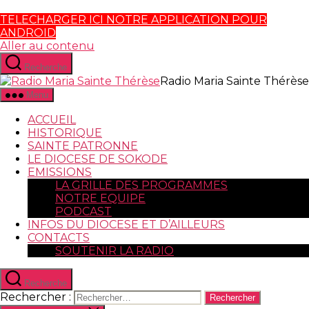
TELECHARGER ICI NOTRE APPLICATION POUR
ANDROID
Aller au contenu
Recherche
Radio Maria Sainte Thérèse
Menu
ACCUEIL
HISTORIQUE
SAINTE PATRONNE
LE DIOCESE DE SOKODE
EMISSIONS
LA GRILLE DES PROGRAMMES
NOTRE EQUIPE
PODCAST
INFOS DU DIOCESE ET D’AILLEURS
CONTACTS
SOUTENIR LA RADIO
Recherche
Rechercher :