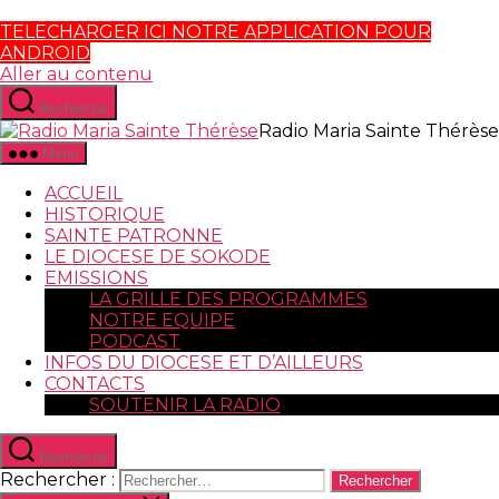
TELECHARGER ICI NOTRE APPLICATION POUR
ANDROID
Aller au contenu
Recherche
Radio Maria Sainte Thérèse
Menu
ACCUEIL
HISTORIQUE
SAINTE PATRONNE
LE DIOCESE DE SOKODE
EMISSIONS
LA GRILLE DES PROGRAMMES
NOTRE EQUIPE
PODCAST
INFOS DU DIOCESE ET D’AILLEURS
CONTACTS
SOUTENIR LA RADIO
Recherche
Rechercher :