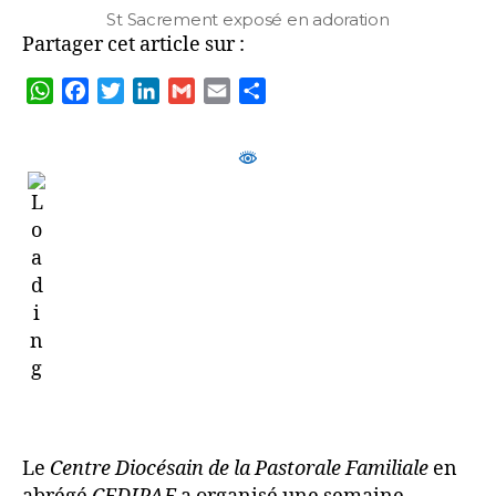
St Sacrement exposé en adoration
Partager cet article sur :
W
F
T
L
G
E
P
h
a
w
i
m
m
a
a
c
i
n
a
a
r
t
e
t
k
i
i
t
s
b
t
e
l
l
a
A
o
e
d
g
p
o
r
I
e
p
k
n
r
Le
Centre Diocésain de la Pastorale Familiale
en