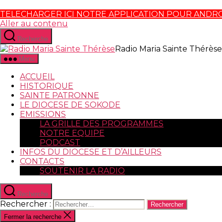
TELECHARGER ICI NOTRE APPLICATION POUR ANDR
Aller au contenu
Recherche
Radio Maria Sainte Thérèse
Menu
ACCUEIL
HISTORIQUE
SAINTE PATRONNE
LE DIOCESE DE SOKODE
EMISSIONS
LA GRILLE DES PROGRAMMES
NOTRE EQUIPE
PODCAST
INFOS DU DIOCESE ET D’AILLEURS
CONTACTS
SOUTENIR LA RADIO
Recherche
Rechercher :
Fermer la recherche