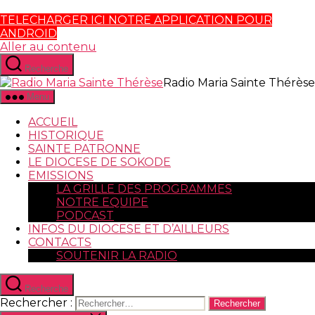
TELECHARGER ICI NOTRE APPLICATION POUR
ANDROID
Aller au contenu
Recherche
Radio Maria Sainte Thérèse
Menu
ACCUEIL
HISTORIQUE
SAINTE PATRONNE
LE DIOCESE DE SOKODE
EMISSIONS
LA GRILLE DES PROGRAMMES
NOTRE EQUIPE
PODCAST
INFOS DU DIOCESE ET D’AILLEURS
CONTACTS
SOUTENIR LA RADIO
Recherche
Rechercher :