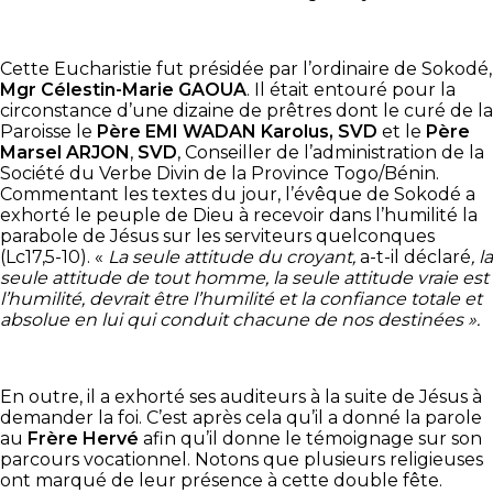
Cette Eucharistie fut présidée par l’ordinaire de Sokodé,
Mgr Célestin-Marie GAOUA
. Il était entouré pour la
circonstance d’une dizaine de prêtres dont le curé de la
Paroisse le
Père EMI WADAN Karolus, SVD
et le
Père
Marsel ARJON
,
SVD
, Conseiller de l’administration de la
Société du Verbe Divin de la Province Togo/Bénin.
Commentant les textes du jour, l’évêque de Sokodé a
exhorté le peuple de Dieu à recevoir dans l’humilité la
parabole de Jésus sur les serviteurs quelconques
(Lc17,5-10). «
La seule attitude du croyant,
a-t-il déclaré
, la
seule attitude de tout homme, la seule attitude vraie est
l’humilité, devrait être l’humilité et la confiance totale et
absolue en lui qui conduit chacune de nos destinées ».
En outre, il a exhorté ses auditeurs à la suite de Jésus à
demander la foi. C’est après cela qu’il a donné la parole
au
Frère Hervé
afin qu’il donne le témoignage sur son
parcours vocationnel. Notons que plusieurs religieuses
ont marqué de leur présence à cette double fête.