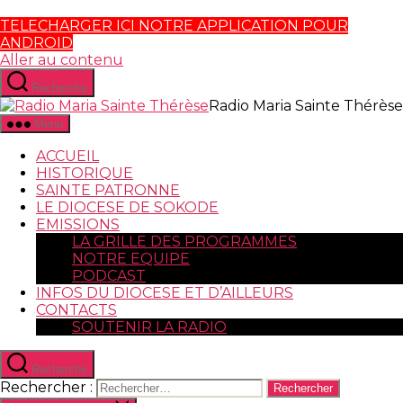
TELECHARGER ICI NOTRE APPLICATION POUR
ANDROID
Aller au contenu
Recherche
Radio Maria Sainte Thérèse
Menu
ACCUEIL
HISTORIQUE
SAINTE PATRONNE
LE DIOCESE DE SOKODE
EMISSIONS
LA GRILLE DES PROGRAMMES
NOTRE EQUIPE
PODCAST
INFOS DU DIOCESE ET D’AILLEURS
CONTACTS
SOUTENIR LA RADIO
Recherche
Rechercher :