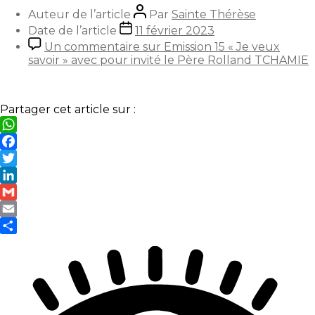
Auteur de l’article
Par
Sainte Thérèse
Date de l’article
11 février 2023
Un commentaire
sur Emission 15 « Je veux
savoir » avec pour invité le Père Rolland TCHAMIE
Partager cet article sur :
WhatsApp
Facebook
Twitter
LinkedIn
Gmail
Email
Partager