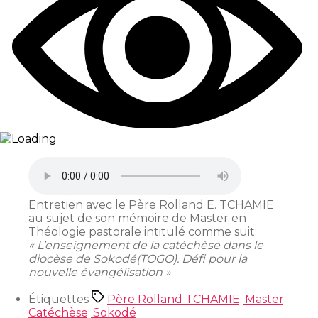
Entretien avec le Père Rolland E. TCHAMIE
au sujet de son mémoire de Master en
Théologie pastorale intitulé comme suit:
« L’enseignement de la catéchèse dans le
diocèse de Sokodé(TOGO). Défi pour la
nouvelle évangélisation »
Étiquettes
Père Rolland TCHAMIE; Master;
Catéchèse; Sokodé