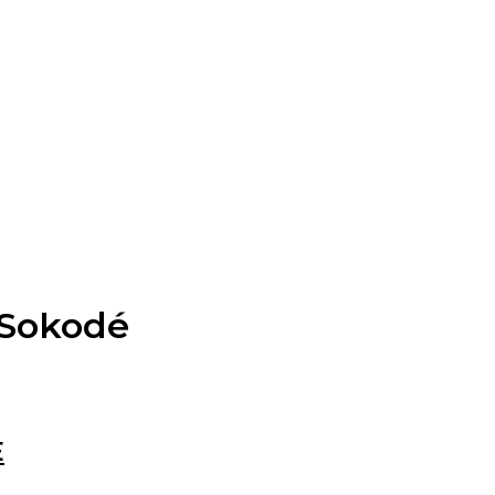
 Sokodé
E