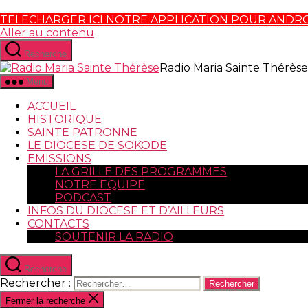
TELECHARGER ICI NOTRE APPLICATION POUR ANDR
Aller au contenu
Recherche
Radio Maria Sainte Thérèse
Menu
ACCUEIL
HISTORIQUE
SAINTE PATRONNE
LE DIOCESE DE SOKODE
EMISSIONS
LA GRILLE DES PROGRAMMES
NOTRE EQUIPE
PODCAST
INFOS DU DIOCESE ET D’AILLEURS
CONTACTS
SOUTENIR LA RADIO
Recherche
Rechercher :
Fermer la recherche