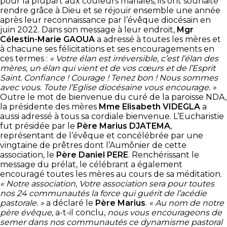
pour la plupart aux couleurs mariales, ils ont souhaité
rendre grâce à Dieu et se réjouir ensemble une année
après leur reconnaissance par l’évêque diocésain en
juin 2022. Dans son message à leur endroit,
Mgr
Célestin-Marie GAOUA
a adressé à toutes les mères et
à chacune ses félicitations et ses encouragements en
ces termes :
« Votre élan est irréversible, c’est l’élan des
mères, un élan qui vient et de vos cœurs et de l’Esprit
Saint. Confiance ! Courage ! Tenez bon ! Nous sommes
avec vous. Toute l’Eglise diocésaine vous encourage. »
Outre le mot de bienvenue du curé de la paroisse NDA,
la présidente des mères
Mme Elisabeth VIDEGLA
a
aussi adressé à tous sa cordiale bienvenue. L’Eucharistie
fut présidée par le
Père Marius DJATEMA
,
représentant de l’évêque et concélébrée par une
vingtaine de prêtres dont l’Aumônier de cette
association, le
Père Daniel PERE
. Renchérissant le
message du prélat, le célébrant a également
encouragé toutes les mères au cours de sa méditation.
« Notre association, Votre association sera pour toutes
nos 24 communautés la force qui guérit de l’acédie
pastorale. »
a déclaré le
Père Marius
.
« Au nom de notre
père évêque,
a-t-il conclu
, nous vous encourageons de
semer dans nos communautés ce dynamisme pastoral