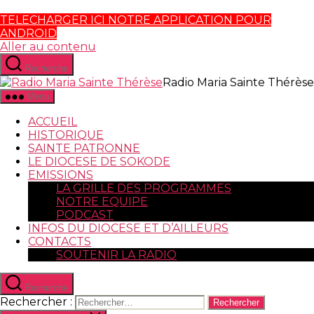
TELECHARGER ICI NOTRE APPLICATION POUR
ANDROID
Aller au contenu
Recherche
Radio Maria Sainte Thérèse
Menu
ACCUEIL
HISTORIQUE
SAINTE PATRONNE
LE DIOCESE DE SOKODE
EMISSIONS
LA GRILLE DES PROGRAMMES
NOTRE EQUIPE
PODCAST
INFOS DU DIOCESE ET D’AILLEURS
CONTACTS
SOUTENIR LA RADIO
Recherche
Rechercher :