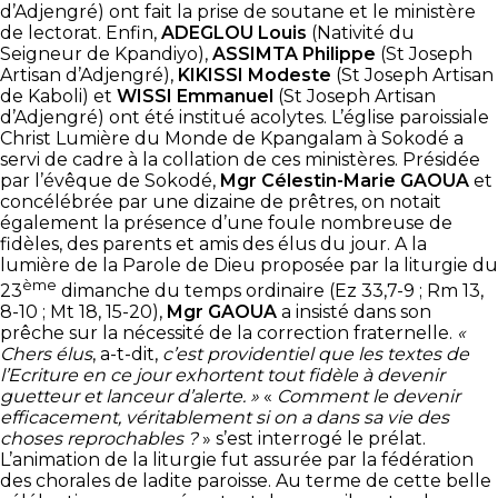
d’Adjengré) ont fait la prise de soutane et le ministère
de lectorat. Enfin,
ADEGLOU Louis
(Nativité du
Seigneur de Kpandiyo),
ASSIMTA Philippe
(St Joseph
Artisan d’Adjengré),
KIKISSI Modeste
(St Joseph Artisan
de Kaboli) et
WISSI Emmanuel
(St Joseph Artisan
d’Adjengré) ont été institué acolytes. L’église paroissiale
Christ Lumière du Monde de Kpangalam à Sokodé a
servi de cadre à la collation de ces ministères. Présidée
par l’évêque de Sokodé,
Mgr Célestin-Marie GAOUA
et
concélébrée par une dizaine de prêtres, on notait
également la présence d’une foule nombreuse de
fidèles, des parents et amis des élus du jour. A la
lumière de la Parole de Dieu proposée par la liturgie du
ème
23
dimanche du temps ordinaire (Ez 33,7-9 ; Rm 13,
8-10 ; Mt 18, 15-20),
Mgr GAOUA
a insisté dans son
prêche sur la nécessité de la correction fraternelle.
«
Chers élus
, a-t-dit,
c’est providentiel que les textes de
l’Ecriture en ce jour exhortent tout fidèle à devenir
guetteur et lanceur d’alerte. »
«
Comment le devenir
efficacement, véritablement si on a dans sa vie des
choses reprochables ?
» s’est interrogé le prélat.
L’animation de la liturgie fut assurée par la fédération
des chorales de ladite paroisse. Au terme de cette belle