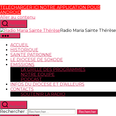
TELECHARGER ICI NOTRE APPLICATION POUR
ANDROID
Aller au contenu
Recherche
Radio Maria Sainte Thérèse
Menu
ACCUEIL
HISTORIQUE
SAINTE PATRONNE
LE DIOCESE DE SOKODE
EMISSIONS
LA GRILLE DES PROGRAMMES
NOTRE EQUIPE
PODCAST
INFOS DU DIOCESE ET D’AILLEURS
CONTACTS
SOUTENIR LA RADIO
Recherche
Rechercher :