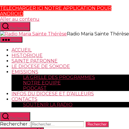
TELECHARGER ICI NOTRE APPLICATION POUR
ANDROID
Aller au contenu
Recherche
Radio Maria Sainte Thérèse
Menu
ACCUEIL
HISTORIQUE
SAINTE PATRONNE
LE DIOCESE DE SOKODE
EMISSIONS
LA GRILLE DES PROGRAMMES
NOTRE EQUIPE
PODCAST
INFOS DU DIOCESE ET D’AILLEURS
CONTACTS
SOUTENIR LA RADIO
Recherche
Rechercher :