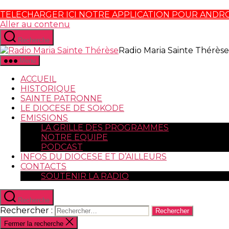
TELECHARGER ICI NOTRE APPLICATION POUR ANDR
Aller au contenu
Recherche
Radio Maria Sainte Thérèse
Menu
ACCUEIL
HISTORIQUE
SAINTE PATRONNE
LE DIOCESE DE SOKODE
EMISSIONS
LA GRILLE DES PROGRAMMES
NOTRE EQUIPE
PODCAST
INFOS DU DIOCESE ET D’AILLEURS
CONTACTS
SOUTENIR LA RADIO
Recherche
Rechercher :
Fermer la recherche