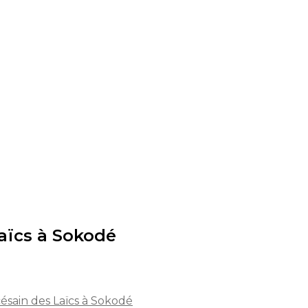
aïcs à Sokodé
ésain des Laïcs à Sokodé