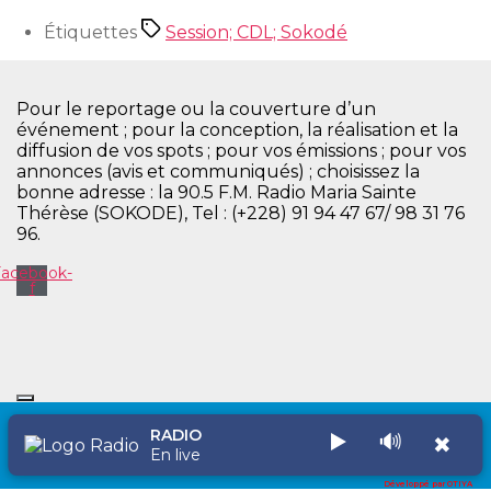
Étiquettes
Session; CDL; Sokodé
Pour le reportage ou la couverture d’un
événement ; pour la conception, la réalisation et la
diffusion de vos spots ; pour vos émissions ; pour vos
annonces (avis et communiqués) ; choisissez la
bonne adresse : la 90.5 F.M. Radio Maria Sainte
Thérèse (SOKODE), Tel : (+228) 91 94 47 67/ 98 31 76
96.
Facebook-
f
RADIO
▶️
🔊
✖
Copyright © 2026 Radio Maria Sainte Thérèse
En live
Développé par OTIYA