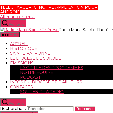
TELECHARGER ICI NOTRE APPLICATION POUR
ANDROID
Aller au contenu
Recherche
Radio Maria Sainte Thérèse
Menu
ACCUEIL
HISTORIQUE
SAINTE PATRONNE
LE DIOCESE DE SOKODE
EMISSIONS
LA GRILLE DES PROGRAMMES
NOTRE EQUIPE
PODCAST
INFOS DU DIOCESE ET D’AILLEURS
CONTACTS
SOUTENIR LA RADIO
Recherche
Rechercher :