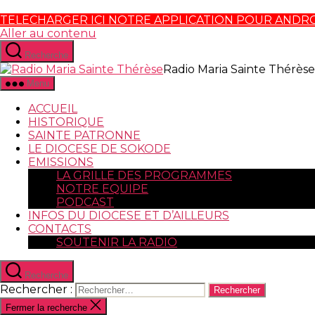
TELECHARGER ICI NOTRE APPLICATION POUR ANDR
Aller au contenu
Recherche
Radio Maria Sainte Thérèse
Menu
ACCUEIL
HISTORIQUE
SAINTE PATRONNE
LE DIOCESE DE SOKODE
EMISSIONS
LA GRILLE DES PROGRAMMES
NOTRE EQUIPE
PODCAST
INFOS DU DIOCESE ET D’AILLEURS
CONTACTS
SOUTENIR LA RADIO
Recherche
Rechercher :
Fermer la recherche