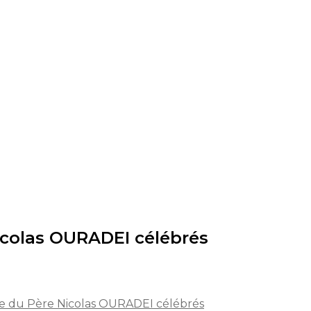
icolas OURADEI célébrés
ce du Père Nicolas OURADEI célébrés