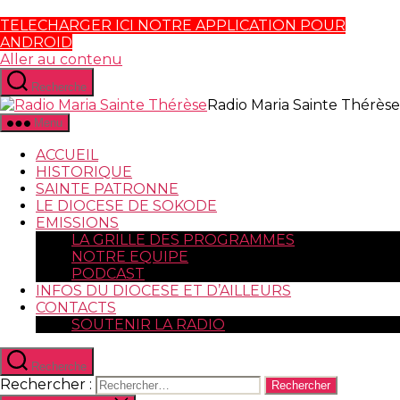
TELECHARGER ICI NOTRE APPLICATION POUR
ANDROID
Aller au contenu
Recherche
Radio Maria Sainte Thérèse
Menu
ACCUEIL
HISTORIQUE
SAINTE PATRONNE
LE DIOCESE DE SOKODE
EMISSIONS
LA GRILLE DES PROGRAMMES
NOTRE EQUIPE
PODCAST
INFOS DU DIOCESE ET D’AILLEURS
CONTACTS
SOUTENIR LA RADIO
Recherche
Rechercher :