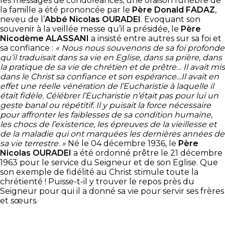
les messages de condoléances, une oraison funèbre de
la famille a été prononcée par le
Père Donald FADAZ
,
neveu de l’
Abbé Nicolas OURADEI
. Evoquant son
souvenir à la veillée messe qu’il a présidée, le
Père
Nicodème ALASSANI
a insisté entre autres sur sa foi et
sa confiance :
« Nous nous souvenons de sa foi profonde
qu’il traduisait dans sa vie en Eglise, dans sa prière, dans
la pratique de sa vie de chrétien et de prêtre… Il avait mis
dans le Christ sa confiance et son espérance…Il avait en
effet une réelle vénération de l’Eucharistie à laquelle il
était fidèle. Célébrer l’Eucharistie n’était pas pour lui un
geste banal ou répétitif. Il y puisait la force nécessaire
pour affronter les faiblesses de sa condition humaine,
les chocs de l’existence, les épreuves de la vieillesse et
de la maladie qui ont marquées les dernières années de
sa vie terrestre. »
Né le 04 décembre 1936, le
Père
Nicolas OURADEI
a été ordonné prêtre le 21 décembre
1963 pour le service du Seigneur et de son Eglise. Que
son exemple de fidélité au Christ stimule toute la
chrétienté ! Puisse-t-il y trouver le repos près du
Seigneur pour qui il a donné sa vie pour servir ses frères
et sœurs.