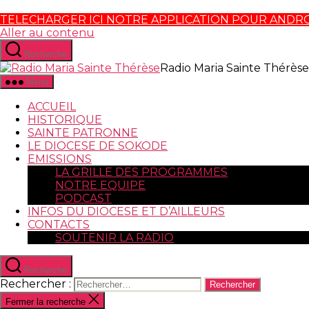
TELECHARGER ICI NOTRE APPLICATION POUR ANDR
Aller au contenu
Recherche
Radio Maria Sainte Thérèse
Menu
ACCUEIL
HISTORIQUE
SAINTE PATRONNE
LE DIOCESE DE SOKODE
EMISSIONS
LA GRILLE DES PROGRAMMES
NOTRE EQUIPE
PODCAST
INFOS DU DIOCESE ET D’AILLEURS
CONTACTS
SOUTENIR LA RADIO
Recherche
Rechercher :
Fermer la recherche