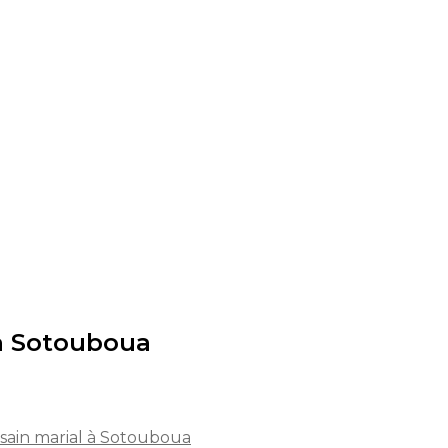
 à Sotouboua
sain marial à Sotouboua