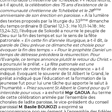
communauté chrétienne de Tchébébé.
» «
Nous fêtons
,
a-t-il ajouté,
la célébration des 75 ans d’existence de la
ème
communauté chrétienne de Tchébébé et le 28
anniversaire de son érection en paroisse.
» A la lumière
ème
des textes proposés par la liturgie du 33
dimanche
du temps ordinaire B (Daniel 12,1-3 ; He 10,11-14.18 ; Mc
13,24-32), l’évêque de Sokodé a nourrie le peuple de
Dieu sur la fin des temps et sur le sens de la fête
patronale. «
En cette fin d’année liturgique
, a-t-il dit,
la
parole de Dieu prévue ce dimanche est choisie pour
évoquer la fin des temps.
»
« Pour le prophète Daniel un
temps de détresse précédera la résurrection. Pour
l’Evangile, ce temps annonce plutôt le retour du Christ.
»
a poursuivi le prélat. «
La fête patronale est une
expression de notre foi et de notre espérance.
» a-t-il
indiqué. Evoquant le souvenir de St Albert le Grand, le
prélat a indiqué que l’éducation et la formation de la
jeunesse fut pour lui une tâche qui apporte le salut à
l’humanité. «
Priez souvent St Albert le Grand pour qu’il
intercède pour vous. »
a exhorté
Mgr GAOUA
. Au terme
de cette célébration animée par l’ensemble des
chorales de ladite paroisse, le vice-président du conseil
paroissial
M
.
Basile BOUKOZI
a exprimé sa
reconnaissance non seulement à l’ensemble des fidèles