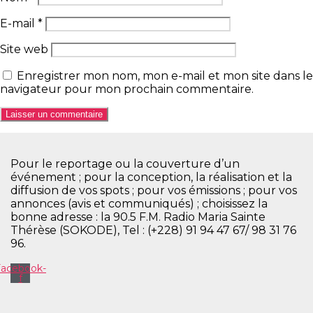
E-mail
*
Site web
Enregistrer mon nom, mon e-mail et mon site dans le
navigateur pour mon prochain commentaire.
Pour le reportage ou la couverture d’un
événement ; pour la conception, la réalisation et la
diffusion de vos spots ; pour vos émissions ; pour vos
annonces (avis et communiqués) ; choisissez la
bonne adresse : la 90.5 F.M. Radio Maria Sainte
Thérèse (SOKODE), Tel : (+228) 91 94 47 67/ 98 31 76
96.
Facebook-
f