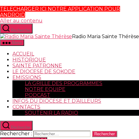
TELECHARGER ICI NOTRE APPLICATION POUR
ANDROID
Aller au contenu
Recherche
Radio Maria Sainte Thérèse
Menu
ACCUEIL
HISTORIQUE
SAINTE PATRONNE
LE DIOCESE DE SOKODE
EMISSIONS
LA GRILLE DES PROGRAMMES
NOTRE EQUIPE
PODCAST
INFOS DU DIOCESE ET D’AILLEURS
CONTACTS
SOUTENIR LA RADIO
Recherche
Rechercher :