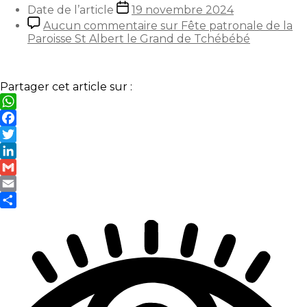
Date de l’article
19 novembre 2024
Aucun commentaire
sur Fête patronale de la
Paroisse St Albert le Grand de Tchébébé
Partager cet article sur :
WhatsApp
Facebook
Twitter
LinkedIn
Gmail
Email
Partager