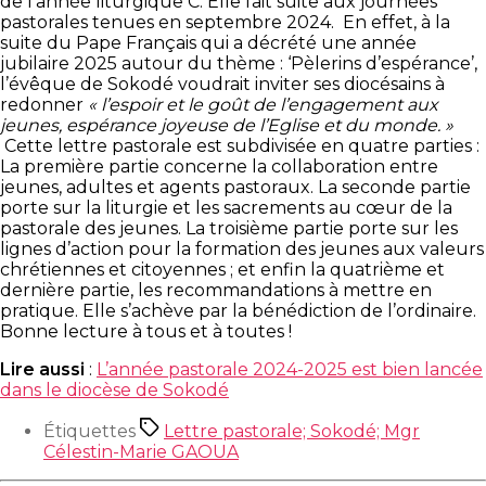
de l’année liturgique C. Elle fait suite aux journées
pastorales tenues en septembre 2024. En effet, à la
suite du Pape Français qui a décrété une année
jubilaire 2025 autour du thème : ‘Pèlerins d’espérance’,
l’évêque de Sokodé voudrait inviter ses diocésains à
redonner
« l’espoir et le goût de l’engagement aux
jeunes, espérance joyeuse de l’Eglise et du monde. »
Cette lettre pastorale est subdivisée en quatre parties :
La première partie concerne la collaboration entre
jeunes, adultes et agents pastoraux. La seconde partie
porte sur la liturgie et les sacrements au cœur de la
pastorale des jeunes. La troisième partie porte sur les
lignes d’action pour la formation des jeunes aux valeurs
chrétiennes et citoyennes ; et enfin la quatrième et
dernière partie, les recommandations à mettre en
pratique. Elle s’achève par la bénédiction de l’ordinaire.
Bonne lecture à tous et à toutes !
Lire aussi
:
L’année pastorale 2024-2025 est bien lancée
dans le diocèse de Sokodé
Étiquettes
Lettre pastorale; Sokodé; Mgr
Célestin-Marie GAOUA