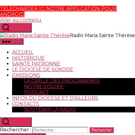
TELECHARGER ICI NOTRE APPLICATION POUR
ANDROID
Aller au contenu
Recherche
Radio Maria Sainte Thérèse
Menu
ACCUEIL
HISTORIQUE
SAINTE PATRONNE
LE DIOCESE DE SOKODE
EMISSIONS
LA GRILLE DES PROGRAMMES
NOTRE EQUIPE
PODCAST
INFOS DU DIOCESE ET D’AILLEURS
CONTACTS
SOUTENIR LA RADIO
Recherche
Rechercher :