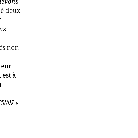
devons
sé deux
t
ous
tés non
leur
l est à
a
s
 CVAV a