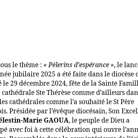
o
r
I
e
k
n
r
sous le thème :
« Pèlerins d’espérance »
, le la
nnée jubilaire 2025 a été faite dans le diocèse 
 le 29 décembre 2024, fête de la Sainte Famil
se cathédrale Ste Thérèse comme d’ailleurs da
 les cathédrales comme l’a souhaité le St Père
is. Présidée par l’évêque diocésain, Son Exce
élestin-Marie GAOUA
, le peuple de Dieu a
ipé avec foi à cette célébration qui ouvre l’an