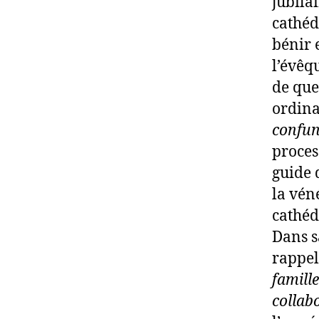
jubila
cathédr
bénir e
l’évêqu
de que
ordina
confun
process
guide 
la véné
cathéd
Dans s
rappel
famill
collab