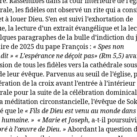
ire. Rassemblés dans la cour intérieure de l’ég
ale, les fidèles ont observé un rite qui a cons
t à louer Dieu. S’en est suivi l’exhortation de
e, la lecture d’un extrait évangélique et la le
lques paragraphes de la bulle d’indiction du 
ire de 2025 du pape François :
« Spes non
dit »
« L’espérance ne déçoit pas» (Rm 5,5)
avan
ion de tous les fidèles vers la cathédrale sous
de leur évêque. Parvenus au seuil de l’église, 
ration de la croix avant l’entrée à l’intérieur
rale pour la suite de la célébration dominical
a méditation circonstancielle, l’évêque de So
é que le
« Fils de Dieu est venu au monde dans
e humaine. » « Marie et Joseph,
a-t-il poursuivi
oré à l’œuvre de Dieu. »
Abordant la question 