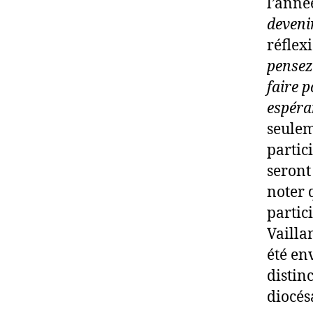
l’anné
deveni
réflex
pensez
faire 
espéra
seulem
partic
seront
noter 
partic
Vailla
été en
distin
diocés