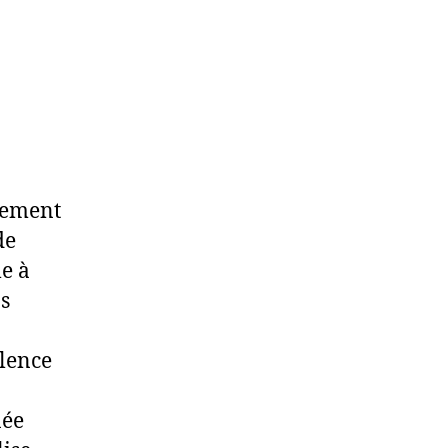
ncement
de
le à
ns
llence
née