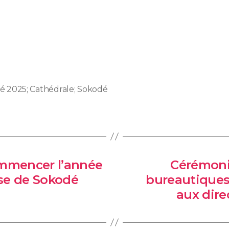
lé 2025; Cathédrale; Sokodé
ommencer l’année
Cérémoni
èse de Sokodé
bureautiques
aux dire