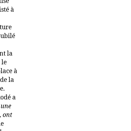
lise
isté à
cture
jubilé
t la
 le
place à
 de la
e.
kodé a
 une
, ont
de