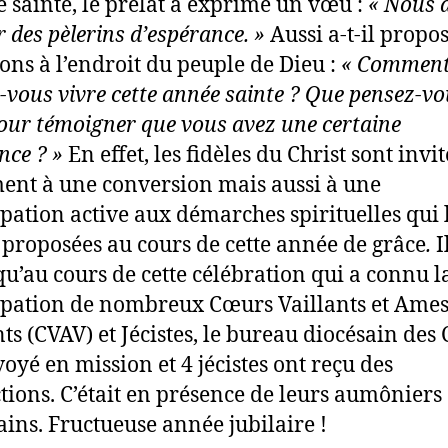
e sainte, le prélat a exprimé un vœu :
« Nous 
r des pèlerins d’espérance. »
Aussi a-t-il propo
ions à l’endroit du peuple de Dieu :
« Commen
-vous vivre cette année sainte ? Que pensez-v
pour témoigner que vous avez une certaine
nce ? »
En effet, les fidèles du Christ sont invi
ent à une conversion mais aussi à une
ipation active aux démarches spirituelles qui 
 proposées au cours de cette année de grâce
.
I
qu’au cours de cette célébration qui a connu l
ipation de nombreux Cœurs Vaillants et Ame
nts (CVAV) et Jécistes, le bureau diocésain des
voyé en mission et 4 jécistes ont reçu des
ctions. C’était en présence de leurs aumôniers
ains. Fructueuse année jubilaire !