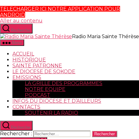
TELECHARGER ICI NOTRE APPLICATION POUR
ANDROID
Aller au contenu
Recherche
Radio Maria Sainte Thérèse
Menu
ACCUEIL
HISTORIQUE
SAINTE PATRONNE
LE DIOCESE DE SOKODE
EMISSIONS
LA GRILLE DES PROGRAMMES
NOTRE EQUIPE
PODCAST
INFOS DU DIOCESE ET D’AILLEURS
CONTACTS
SOUTENIR LA RADIO
Recherche
Rechercher :