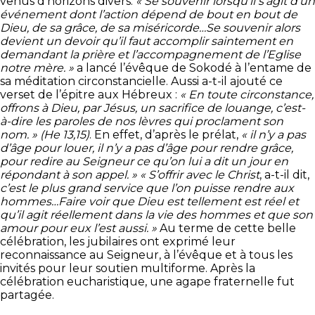
venus d’horizons divers.
« Se souvenir lorsqu’il s’agit d’un
événement dont l’action dépend de bout en bout de
Dieu, de sa grâce, de sa miséricorde…Se souvenir alors
devient un devoir qu’il faut accomplir saintement en
demandant la prière et l’accompagnement de l’Eglise
notre mère. »
a lancé l’évêque de Sokodé à l’entame de
sa méditation circonstancielle. Aussi a-t-il ajouté ce
verset de l’épitre aux Hébreux :
« En toute circonstance,
offrons à Dieu, par Jésus, un sacrifice de louange, c’est-
à-dire les paroles de nos lèvres qui proclament son
nom. » (He 13,15)
. En effet, d’après le prélat,
« il n’y a pas
d’âge pour louer, il n’y a pas d’âge pour rendre grâce,
pour redire au Seigneur ce qu’on lui a dit un jour en
répondant à son appel. » « S’offrir avec le Christ
, a-t-il dit,
c’est le plus grand service que l’on puisse rendre aux
hommes…Faire voir que Dieu est tellement est réel et
qu’il agit réellement dans la vie des hommes et que son
amour pour eux l’est aussi. »
Au terme de cette belle
célébration, les jubilaires ont exprimé leur
reconnaissance au Seigneur, à l’évêque et à tous les
invités pour leur soutien multiforme. Après la
célébration eucharistique, une agape fraternelle fut
partagée.