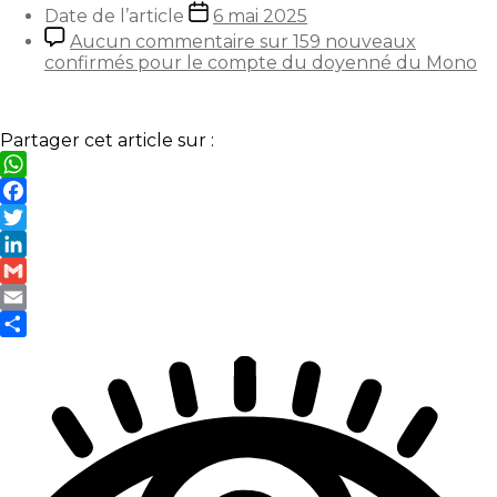
Date de l’article
6 mai 2025
Aucun commentaire
sur 159 nouveaux
confirmés pour le compte du doyenné du Mono
Partager cet article sur :
WhatsApp
Facebook
Twitter
LinkedIn
Gmail
Email
Partager