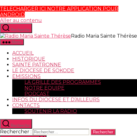
TELECHARGER ICI NOTRE APPLICATION POUR
ANDROID
Aller au contenu
Recherche
Radio Maria Sainte Thérèse
Menu
ACCUEIL
HISTORIQUE
SAINTE PATRONNE
LE DIOCESE DE SOKODE
EMISSIONS
LA GRILLE DES PROGRAMMES
NOTRE EQUIPE
PODCAST
INFOS DU DIOCESE ET D’AILLEURS
CONTACTS
SOUTENIR LA RADIO
Recherche
Rechercher :