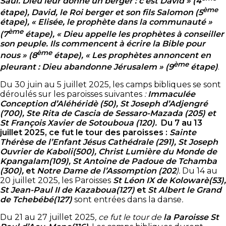
Saül. Dieu leur donne un berger : c’est David » (4
ème
étape), David, le Roi berger et son fils Salomon (5
étape), « Elisée, le prophète dans la communauté »
ème
(7
étape), « Dieu appelle les prophètes à conseiller
son peuple. Ils commencent à écrire la Bible pour
ème
nous » (8
étape), « Les prophètes annoncent en
ème
pleurant : Dieu abandonne Jérusalem » (9
étape)
.
Du 30 juin au 5 juillet 2025, les camps bibliques se sont
déroulés sur les paroisses suivantes
:
Immaculée
Conception d’Aléhéridè (50), St Joseph d’Adjengré
(700), Ste Rita de Cascia de Sessaro-Mazada (205) et
St François Xavier de Sotouboua (120).
Du 7 au 13
juillet 2025, ce fut le tour des paroisses :
Sainte
Thérèse de l’Enfant Jésus Cathédrale (291), St Joseph
Ouvrier de Kaboli(500), Christ Lumière du Monde de
Kpangalam(109), St Antoine de Padoue de Tchamba
(300),
et
Notre Dame de l’Assomption (202
).
Du 14 au
20 juillet 2025, les Paroisses
St Léon IX de Kolowarè(53),
St Jean-Paul II de Kazaboua(127)
et
St Albert le Grand
de Tchebébé(127)
sont entrées dans la danse
.
Du 21 au 27 juillet 2025
, ce fut le tour de
la Paroisse St