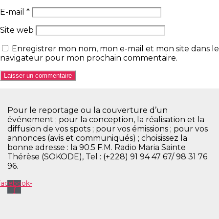
E-mail
*
Site web
Enregistrer mon nom, mon e-mail et mon site dans le
navigateur pour mon prochain commentaire.
Pour le reportage ou la couverture d’un
événement ; pour la conception, la réalisation et la
diffusion de vos spots ; pour vos émissions ; pour vos
annonces (avis et communiqués) ; choisissez la
bonne adresse : la 90.5 F.M. Radio Maria Sainte
Thérèse (SOKODE), Tel : (+228) 91 94 47 67/ 98 31 76
96.
Facebook-
f