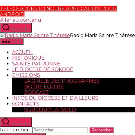
TELECHARGER ICI NOTRE APPLICATION POUR
ANDROID
Aller au contenu
Recherche
Radio Maria Sainte Thérèse
Menu
ACCUEIL
HISTORIQUE
SAINTE PATRONNE
LE DIOCESE DE SOKODE
EMISSIONS
LA GRILLE DES PROGRAMMES
NOTRE EQUIPE
PODCAST
INFOS DU DIOCESE ET D’AILLEURS
CONTACTS
SOUTENIR LA RADIO
Recherche
Rechercher :