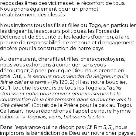
repos des âmes des victimes et le réconfort de tous.
Nous prions également pour un prompt
rétablissement des blessés.
Nous invitons tous les fils et filles du Togo, en particulier
les dirigeants, les acteurs politiques, les Forces de
Défense et de Sécurité et les leaders d’opinion, à faire
preuve de responsabilité, de retenue et d’engagement
sincère pour la construction de notre pays.
Au demeurant, chers fils et filles, chers concitoyens,
nous vous exhortons à continuer, sans vous
décourager, à prier pour que Dieu nous prenne en
pitié. Oui, «
le secours nous viendra du Seigneur qui a
fait le ciel et la terre
» (Ps 120, 2) ; Il est notre bouclier.
Qu’Il touche les cœurs de tous les Togolais, “
qu’ils
s’unissent enfin pour œuvrer généreusement à la
construction de la cité terrestre dans sa marche vers la
Cité céleste
”. (Extrait de la Prière pour la paix au Togo).
Ce faisant, nous répondrons à l’appel de notre Hymne
national : «
Togolais, viens, bâtissons la cité
».
Dans l’espérance qui ne déçoit pas (Cf. Rm 5, 5), nous
implorons la bénédiction de Dieu sur notre cher pays et