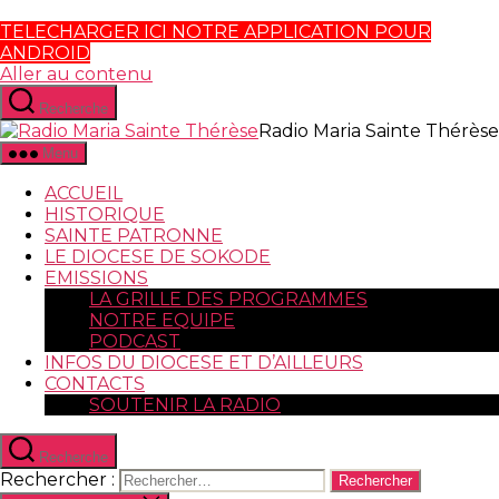
TELECHARGER ICI NOTRE APPLICATION POUR
ANDROID
Aller au contenu
Recherche
Radio Maria Sainte Thérèse
Menu
ACCUEIL
HISTORIQUE
SAINTE PATRONNE
LE DIOCESE DE SOKODE
EMISSIONS
LA GRILLE DES PROGRAMMES
NOTRE EQUIPE
PODCAST
INFOS DU DIOCESE ET D’AILLEURS
CONTACTS
SOUTENIR LA RADIO
Recherche
Rechercher :