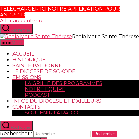
TELECHARGER ICI NOTRE APPLICATION POUR
ANDROID
Aller au contenu
Recherche
Radio Maria Sainte Thérèse
Menu
ACCUEIL
HISTORIQUE
SAINTE PATRONNE
LE DIOCESE DE SOKODE
EMISSIONS
LA GRILLE DES PROGRAMMES
NOTRE EQUIPE
PODCAST
INFOS DU DIOCESE ET D’AILLEURS
CONTACTS
SOUTENIR LA RADIO
Recherche
Rechercher :