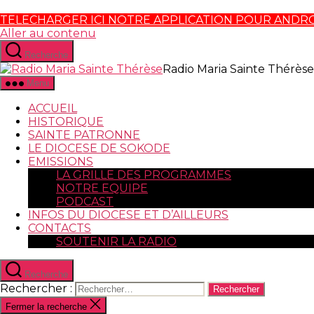
TELECHARGER ICI NOTRE APPLICATION POUR ANDR
Aller au contenu
Recherche
Radio Maria Sainte Thérèse
Menu
ACCUEIL
HISTORIQUE
SAINTE PATRONNE
LE DIOCESE DE SOKODE
EMISSIONS
LA GRILLE DES PROGRAMMES
NOTRE EQUIPE
PODCAST
INFOS DU DIOCESE ET D’AILLEURS
CONTACTS
SOUTENIR LA RADIO
Recherche
Rechercher :
Fermer la recherche