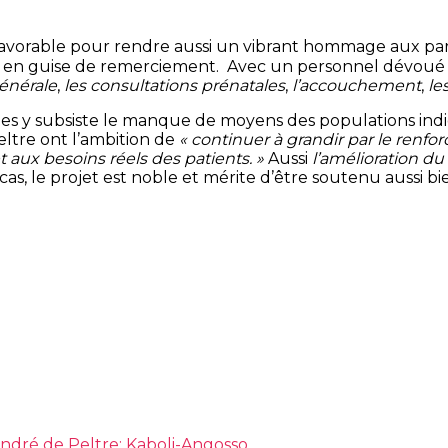
 favorable pour rendre aussi un vibrant hommage aux par
e en guise de remerciement. Avec un personnel dévoué (u
énérale
,
les
consultations prénatales
,
l’accouchement
,
le
es y subsiste le manque de moyens des populations indig
eltre ont l’ambition de
« continuer à grandir par le renf
t aux besoins réels des patients. »
Aussi
l’amélioration d
t cas, le projet est noble et mérite d’être soutenu aussi 
ndré de Peltre; Kaboli-Angosso