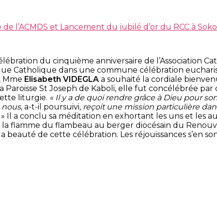
e de l’ACMDS et Lancement du jubilé d’or du RCC à Sok
a célébration du cinquième anniversaire de l’Association
e Catholique dans une commune célébration eucharistiqu
DS, Mme
Elisabeth VIDEGLA
a souhaité la cordiale bienven
 la Paroisse St Joseph de Kaboli, elle fut concélébrée par
tte liturgie.
« Il y a de quoi rendre grâce à Dieu pour so
 nous
, a-t-il poursuivi,
reçoit une mission particulière da
» Il a conclu sa méditation en exhortant les uns et les 
ttre la flamme du flambeau au berger diocésain du Reno
 beauté de cette célébration. Les réjouissances s’en son