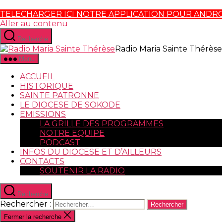
TELECHARGER ICI NOTRE APPLICATION POUR ANDR
Aller au contenu
Recherche
Radio Maria Sainte Thérèse
Menu
ACCUEIL
HISTORIQUE
SAINTE PATRONNE
LE DIOCESE DE SOKODE
EMISSIONS
LA GRILLE DES PROGRAMMES
NOTRE EQUIPE
PODCAST
INFOS DU DIOCESE ET D’AILLEURS
CONTACTS
SOUTENIR LA RADIO
Recherche
Rechercher :
Fermer la recherche