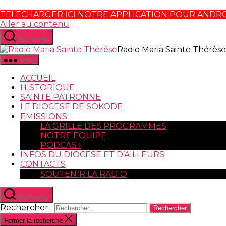
TELECHARGER ICI NOTRE APPLICATION POUR ANDR
Aller au contenu
Recherche
Radio Maria Sainte Thérèse
Menu
ACCUEIL
HISTORIQUE
SAINTE PATRONNE
LE DIOCESE DE SOKODE
EMISSIONS
LA GRILLE DES PROGRAMMES
NOTRE EQUIPE
PODCAST
INFOS DU DIOCESE ET D’AILLEURS
CONTACTS
SOUTENIR LA RADIO
Recherche
Rechercher :
Fermer la recherche