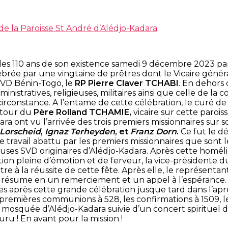
de la Paroisse St André d’Alédjo-Kadara
é des 110 ans de son existence samedi 9 décembre 2023 pa
lébrée par une vingtaine de prêtres dont le Vicaire généra
 SVD Bénin-Togo, le
RP Pierre Claver TCHABI
. En dehors 
inistratives, religieuses, militaires ainsi que celle de 
rconstance. A l’entame de cette célébration, le curé de 
 tour du
Père Rolland TCHAMIE,
vicaire sur cette paroiss
ra ont vu l’arrivée des trois premiers missionnaires sur son
 Lorscheid
,
Ignaz Terheyden
, et
Franz Dorn
.
Ce fut le dé
ravail abattu par les premiers missionnaires que sont le
ieuses SVD originaires d’Alédjo-Kadara. Après cette homéli
ion pleine d’émotion et de ferveur, la vice-présidente du 
 à la réussite de cette fête. Après elle, le représentan
ésume en un remerciement et un appel à l’espérance. L’a
vies après cette grande célébration jusque tard dans l’a
es premières communions à 528, les confirmations à 1509, le
uée d’Alédjo-Kadara suivie d’un concert spirituel dans la
ru ! En avant pour la mission !