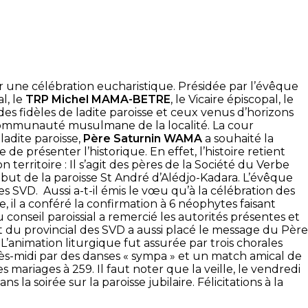
r une célébration eucharistique. Présidée par l’évêque
l, le
TRP Michel MAMA-BETRE
, le Vicaire épiscopal, le
des fidèles de ladite paroisse et ceux venus d’horizons
la communauté musulmane de la localité. La cour
ladite paroisse,
Père Saturnin WAMA
a souhaité la
e de présenter l’historique. En effet, l’histoire retient
 territoire : Il s’agit des pères de la Société du Verbe
but de la paroisse St André d’Alédjo-Kadara. L’évêque
s SVD. Aussi a-t-il émis le vœu qu’à la célébration des
e, il a conféré la confirmation à 6 néophytes faisant
conseil paroissial a remercié les autorités présentes et
t du provincial des SVD a aussi placé le message du Père
nimation liturgique fut assurée par trois chorales
près-midi par des danses « sympa » et un match amical de
s mariages à 259. Il faut noter que la veille, le vendredi
 soirée sur la paroisse jubilaire. Félicitations à la