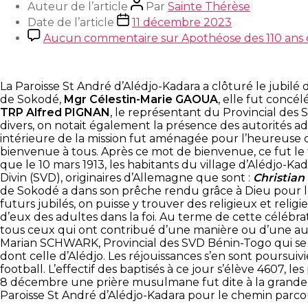
Auteur de l’article
Par
Sainte Thérèse
Date de l’article
11 décembre 2023
Aucun commentaire
sur Apothéose des 110 ans 
La Paroisse St André d’Alédjo-Kadara a clôturé le jubil
de Sokodé,
Mgr Célestin-Marie GAOUA
, elle fut concé
TRP Alfred PIGNAN
, le représentant du Provincial des
divers, on notait également la présence des autorités adm
intérieure de la mission fut aménagée pour l’heureuse ci
bienvenue à tous. Après ce mot de bienvenue, ce fut le
que le 10 mars 1913, les habitants du village d’Alédjo-Kada
Divin (SVD), originaires d’Allemagne que sont :
Christian
de Sokodé a dans son prêche rendu grâce à Dieu pour le t
futurs jubilés, on puisse y trouver des religieux et relig
d’eux des adultes dans la foi. Au terme de cette célébrat
tous ceux qui ont contribué d’une manière ou d’une autre
Marian SCHWARK, Provincial des SVD Bénin-Togo qui se r
dont celle d’Alédjo. Les réjouissances s’en sont poursui
football. L’effectif des baptisés à ce jour s’élève 4607, l
8 décembre une prière musulmane fut dite à la grande mosq
Paroisse St André d’Alédjo-Kadara pour le chemin parcou