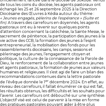
officiellement lancée dans le diocèse de Sokodé. Venus
de tous les coins du diocèse, les agents pastoraux ont
échangé les 25 et 26 septembre 2025 à la Direction
Diocésaine des Œuvres à Kédia autour du thème :
« Jeunes engagés, pèlerins de l’espérance » (Suite et
fin)
. A travers des carrefours en doyennés, les agents
pastoraux ont eu à revenir sur quelques points
d’attention concernant la catéchèse, la Sainte Messe, le
sacrement de pénitence, la participation des jeunes à la
vie active des CCB, la formation des jeunes à l’esprit
entrepreneurial, la mobilisation des fonds pour les
rassemblements diocésains, les camps, sessions et
pèlerinage des jeunes, l’engagement citoyen et
politique, la culture de la connaissance de la Parole de
Dieu, le renforcement de la collaboration entre jeunes
et agents pastoraux, la formation de jeunes aux valeurs
humaines et religieuses. Il s’est agi de faire un bilan des
recommandations contenues dans la lettre pastorale
er
de l’évêque donnée le 1
décembre 2024. En effet, au
niveau des carrefours, il fallait énumérer ce qui est fait,
les résultats obtenus, les difficultés et les souhaits pour
l’avenir. Les carrefours ont débouché sur une synthèse.
L’objectif visé est celui de parvenir à la mise en forme
des pratiques pastorales pouvant aider à être plus