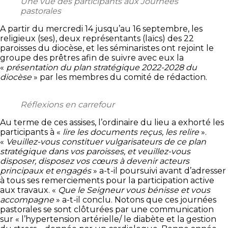
Une vue des participants aux Journées
pastorales
A partir du mercredi 14 jusqu’au 16 septembre, les
religieux (ses), deux représentants (laïcs) des 22
paroisses du diocèse, et les séminaristes ont rejoint le
groupe des prêtres afin de suivre avec eux la
«
présentation du plan stratégique 2022-2028 du
diocèse
» par les membres du comité de rédaction.
Réflexions en carrefour
Au terme de ces assises, l’ordinaire du lieu a exhorté les
participants à «
lire les documents reçus, les relire
».
«
Veuillez-vous constituer vulgarisateurs de ce plan
stratégique dans vos paroisses, et veuillez-vous
disposer, disposez vos cœurs à devenir acteurs
principaux et engagés
» a-t-il poursuivi avant d’adresser
à tous ses remerciements pour la participation active
aux travaux. «
Que le Seigneur vous bénisse et vous
accompagne
» a-t-il conclu. Notons que ces journées
pastorales se sont clôturées par une communication
sur « l’hypertension artérielle/ le diabète et la gestion