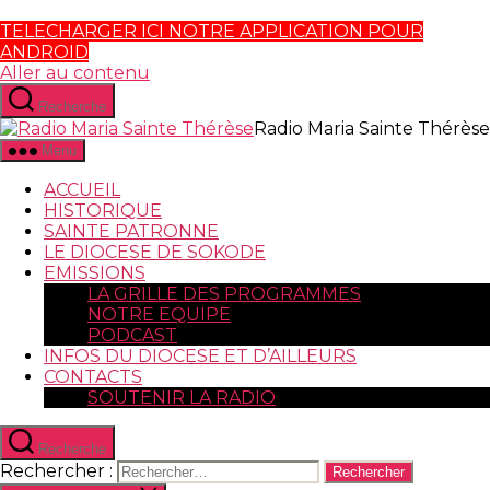
TELECHARGER ICI NOTRE APPLICATION POUR
ANDROID
Aller au contenu
Recherche
Radio Maria Sainte Thérèse
Menu
ACCUEIL
HISTORIQUE
SAINTE PATRONNE
LE DIOCESE DE SOKODE
EMISSIONS
LA GRILLE DES PROGRAMMES
NOTRE EQUIPE
PODCAST
INFOS DU DIOCESE ET D’AILLEURS
CONTACTS
SOUTENIR LA RADIO
Recherche
Rechercher :