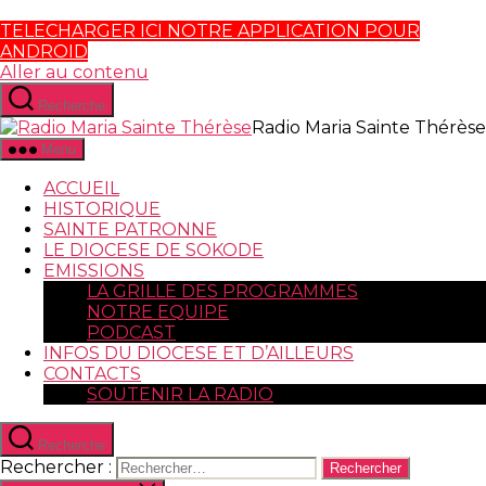
TELECHARGER ICI NOTRE APPLICATION POUR
ANDROID
Aller au contenu
Recherche
Radio Maria Sainte Thérèse
Menu
ACCUEIL
HISTORIQUE
SAINTE PATRONNE
LE DIOCESE DE SOKODE
EMISSIONS
LA GRILLE DES PROGRAMMES
NOTRE EQUIPE
PODCAST
INFOS DU DIOCESE ET D’AILLEURS
CONTACTS
SOUTENIR LA RADIO
Recherche
Rechercher :