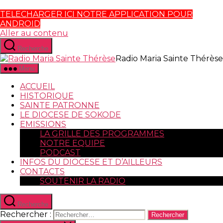
TELECHARGER ICI NOTRE APPLICATION POUR
ANDROID
Aller au contenu
Recherche
Radio Maria Sainte Thérèse
Menu
ACCUEIL
HISTORIQUE
SAINTE PATRONNE
LE DIOCESE DE SOKODE
EMISSIONS
LA GRILLE DES PROGRAMMES
NOTRE EQUIPE
PODCAST
INFOS DU DIOCESE ET D’AILLEURS
CONTACTS
SOUTENIR LA RADIO
Recherche
Rechercher :