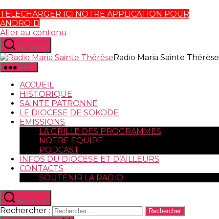
TELECHARGER ICI NOTRE APPLICATION POUR
ANDROID
Aller au contenu
Recherche
Radio Maria Sainte Thérèse
Menu
ACCUEIL
HISTORIQUE
SAINTE PATRONNE
LE DIOCESE DE SOKODE
EMISSIONS
LA GRILLE DES PROGRAMMES
NOTRE EQUIPE
PODCAST
INFOS DU DIOCESE ET D’AILLEURS
CONTACTS
SOUTENIR LA RADIO
Recherche
Rechercher :