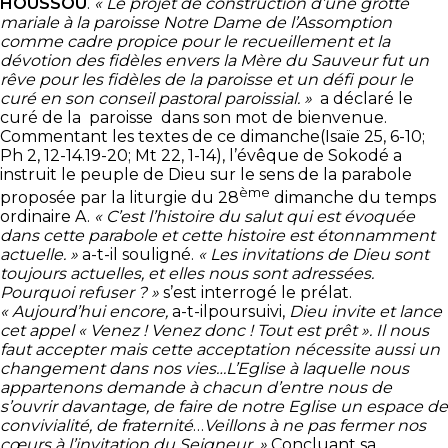
HOUSSOU
.
« Le projet de construction d’une grotte
mariale à la paroisse Notre Dame de l’Assomption
comme cadre propice pour le recueillement et la
dévotion des fidèles envers la Mère du Sauveur fut un
rêve pour les fidèles de la paroisse et un défi pour le
curé en son conseil pastoral paroissial. »
a déclaré le
curé de la paroisse dans son mot de bienvenue.
Commentant les textes de ce dimanche(Isaïe 25, 6-10;
Ph 2, 12-14.19-20; Mt 22, 1-14), l’évêque de Sokodé a
instruit le peuple de Dieu sur le sens de la parabole
ème
proposée par la liturgie du 28
dimanche du temps
ordinaire A.
« C’est l’histoire du salut qui est évoquée
dans cette parabole et cette histoire est étonnamment
actuelle. »
a-t-il souligné.
« Les invitations de Dieu sont
toujours actuelles, et elles nous sont adressées.
Pourquoi refuser ? »
s’est interrogé le prélat.
« Aujourd’hui encore,
a-t-ilpoursuivi,
Dieu invite et lance
cet appel « Venez ! Venez donc ! Tout est prêt ». Il nous
faut accepter mais cette acceptation nécessite aussi un
changement dans nos vies…L’Eglise à laquelle nous
appartenons demande à chacun d’entre nous de
s’ouvrir davantage, de faire de notre Eglise un espace de
convivialité, de fraternité
…
Veillons à ne pas fermer nos
cœurs à l’invitation du Seigneur. »
Concluant sa