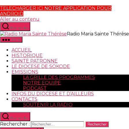
TELECHARGER ICI NOTRE APPLICATION POUR
ANDROID
Aller au contenu
Recherche
Radio Maria Sainte Thérèse
Menu
ACCUEIL
HISTORIQUE
SAINTE PATRONNE
LE DIOCESE DE SOKODE
EMISSIONS
LA GRILLE DES PROGRAMMES
NOTRE EQUIPE
PODCAST
INFOS DU DIOCESE ET D’AILLEURS
CONTACTS
SOUTENIR LA RADIO
Recherche
Rechercher :