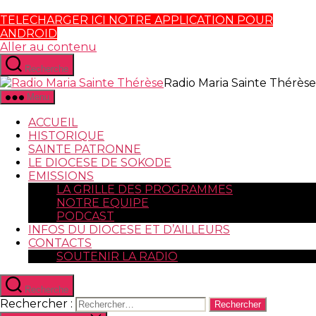
TELECHARGER ICI NOTRE APPLICATION POUR
ANDROID
Aller au contenu
Recherche
Radio Maria Sainte Thérèse
Menu
ACCUEIL
HISTORIQUE
SAINTE PATRONNE
LE DIOCESE DE SOKODE
EMISSIONS
LA GRILLE DES PROGRAMMES
NOTRE EQUIPE
PODCAST
INFOS DU DIOCESE ET D’AILLEURS
CONTACTS
SOUTENIR LA RADIO
Recherche
Rechercher :