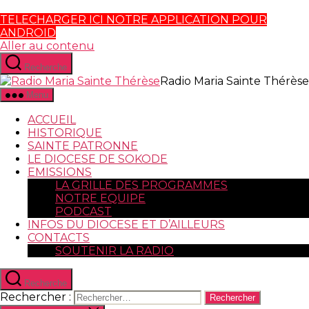
TELECHARGER ICI NOTRE APPLICATION POUR
ANDROID
Aller au contenu
Recherche
Radio Maria Sainte Thérèse
Menu
ACCUEIL
HISTORIQUE
SAINTE PATRONNE
LE DIOCESE DE SOKODE
EMISSIONS
LA GRILLE DES PROGRAMMES
NOTRE EQUIPE
PODCAST
INFOS DU DIOCESE ET D’AILLEURS
CONTACTS
SOUTENIR LA RADIO
Recherche
Rechercher :