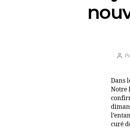
nouv
P
Dans l
Notre 
confir
dimanc
l’enta
curé d