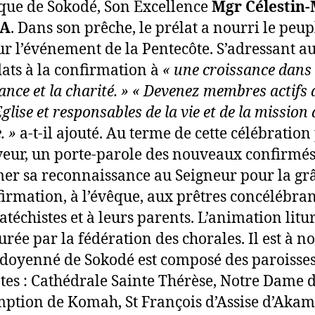
êque de Sokodé, Son Excellence
Mgr Célestin-
A
. Dans son prêche, le prélat a nourri le peup
ur l’événement de la Pentecôte. S’adressant a
ats à la confirmation à
« une croissance dans l
ance et la charité. »
« Devenez membres actifs 
glise et responsables de la vie et de la mission 
. »
a-t-il ajouté. Au terme de cette célébration
veur, un porte-parole des nouveaux confirmés
er sa reconnaissance au Seigneur pour la gr
firmation, à l’évêque, aux prêtres concélébrant
catéchistes et à leurs parents. L’animation litu
urée par la fédération des chorales. Il est à no
 doyenné de Sokodé est composé des paroisse
tes : Cathédrale Sainte Thérèse, Notre Dame 
mption de Komah, St François d’Assise d’Akam