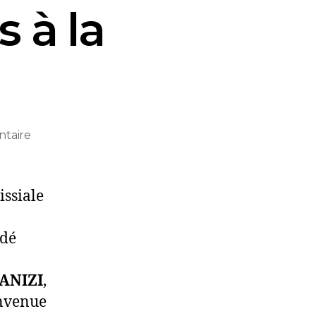
 à la
taire
issiale
odé
BANIZI
,
envenue