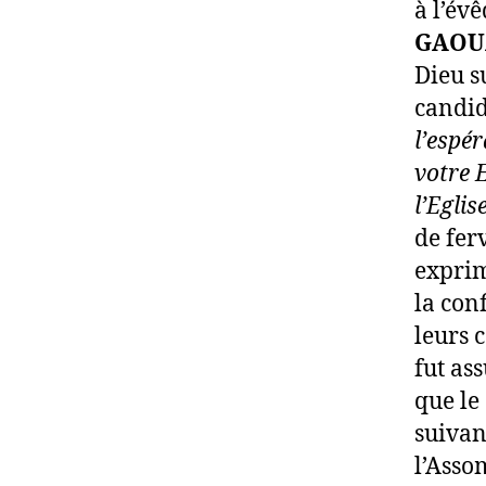
à l’év
GAOU
Dieu s
candid
l’espér
votre E
l’Eglise
de fer
exprim
la con
leurs 
fut ass
que le
suivan
l’Asso