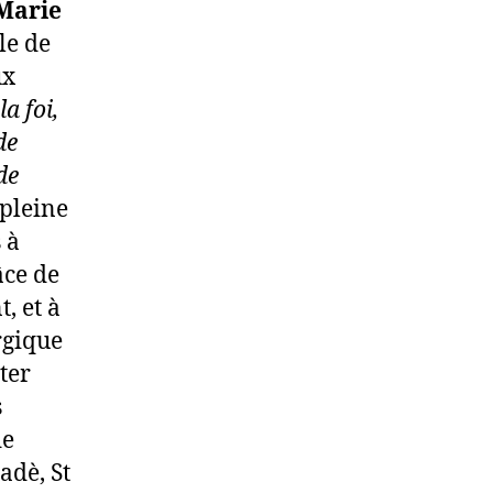
Marie
le de
ux
a foi,
de
de
 pleine
 à
âce de
, et à
rgique
ter
s
de
adè, St