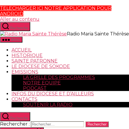
TELECHARGER ICI NOTRE APPLICATION POUR
ANDROID
Aller au contenu
Recherche
Radio Maria Sainte Thérèse
Menu
ACCUEIL
HISTORIQUE
SAINTE PATRONNE
LE DIOCESE DE SOKODE
EMISSIONS
LA GRILLE DES PROGRAMMES
NOTRE EQUIPE
PODCAST
INFOS DU DIOCESE ET D’AILLEURS
CONTACTS
SOUTENIR LA RADIO
Recherche
Rechercher :