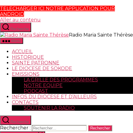
TELECHARGER ICI NOTRE APPLICATION POUR
ANDROID
Aller au contenu
Recherche
Radio Maria Sainte Thérèse
Menu
ACCUEIL
HISTORIQUE
SAINTE PATRONNE
LE DIOCESE DE SOKODE
EMISSIONS
LA GRILLE DES PROGRAMMES
NOTRE EQUIPE
PODCAST
INFOS DU DIOCESE ET D’AILLEURS
CONTACTS
SOUTENIR LA RADIO
Recherche
Rechercher :