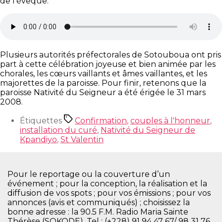
de l’évêque.
Plusieurs autorités préfectorales de Sotouboua ont pris
part à cette célébration joyeuse et bien animée par les
chorales, les cœurs vaillants et âmes vaillantes, et les
majorettes de la paroisse. Pour finir, retenons que la
paroisse Nativité du Seigneur a été érigée le 31 mars
2008.
Étiquettes
Confirmation
,
couples à l'honneur
,
installation du curé
,
Nativité du Seigneur de
Kpandiyo
,
St Valentin
Pour le reportage ou la couverture d’un
événement ; pour la conception, la réalisation et la
diffusion de vos spots ; pour vos émissions ; pour vos
annonces (avis et communiqués) ; choisissez la
bonne adresse : la 90.5 F.M. Radio Maria Sainte
Thérèse (SOKODE), Tel : (+228) 91 94 47 67/ 98 31 76