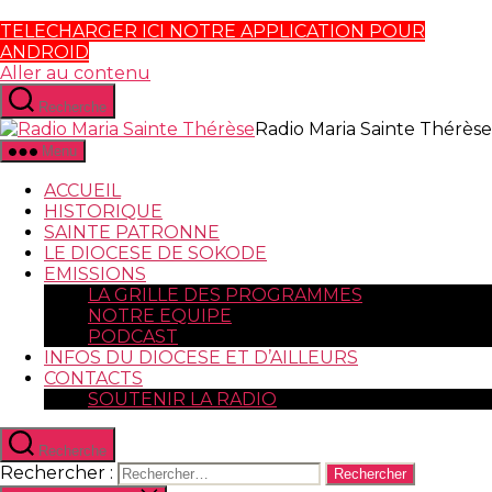
TELECHARGER ICI NOTRE APPLICATION POUR
ANDROID
Aller au contenu
Recherche
Radio Maria Sainte Thérèse
Menu
ACCUEIL
HISTORIQUE
SAINTE PATRONNE
LE DIOCESE DE SOKODE
EMISSIONS
LA GRILLE DES PROGRAMMES
NOTRE EQUIPE
PODCAST
INFOS DU DIOCESE ET D’AILLEURS
CONTACTS
SOUTENIR LA RADIO
Recherche
Rechercher :