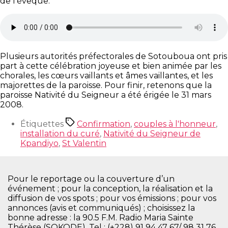
de l’évêque.
Plusieurs autorités préfectorales de Sotouboua ont pris
part à cette célébration joyeuse et bien animée par les
chorales, les cœurs vaillants et âmes vaillantes, et les
majorettes de la paroisse. Pour finir, retenons que la
paroisse Nativité du Seigneur a été érigée le 31 mars
2008.
Étiquettes
Confirmation
,
couples à l'honneur
,
installation du curé
,
Nativité du Seigneur de
Kpandiyo
,
St Valentin
Pour le reportage ou la couverture d’un
événement ; pour la conception, la réalisation et la
diffusion de vos spots ; pour vos émissions ; pour vos
annonces (avis et communiqués) ; choisissez la
bonne adresse : la 90.5 F.M. Radio Maria Sainte
Thérèse (SOKODE), Tel : (+228) 91 94 47 67/ 98 31 76