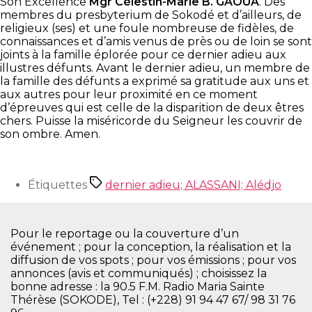
Son Excellence
Mgr Célestin-Marie B. GAOUA
. Des
membres du presbyterium de Sokodé et d’ailleurs, de
religieux (ses) et une foule nombreuse de fidèles, de
connaissances et d’amis venus de près ou de loin se sont
joints à la famille éplorée pour ce dernier adieu aux
illustres défunts. Avant le dernier adieu, un membre de
la famille des défunts a exprimé sa gratitude aux uns et
aux autres pour leur proximité en ce moment
d’épreuves qui est celle de la disparition de deux êtres
chers. Puisse la miséricorde du Seigneur les couvrir de
son ombre. Amen.
Étiquettes
dernier adieu; ALASSANI; Alédjo
Pour le reportage ou la couverture d’un
événement ; pour la conception, la réalisation et la
diffusion de vos spots ; pour vos émissions ; pour vos
annonces (avis et communiqués) ; choisissez la
bonne adresse : la 90.5 F.M. Radio Maria Sainte
Thérèse (SOKODE), Tel : (+228) 91 94 47 67/ 98 31 76