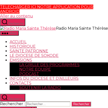
TELECHARGER ICI NOTRE APPLICATION POUR
ANDROID
Aller au contenu
Recherche
Radio Maria Sainte Thérèse
Menu
ACCUEIL
HISTORIQUE
SAINTE PATRONNE
LE DIOCESE DE SOKODE
EMISSIONS
LA GRILLE DES PROGRAMMES
NOTRE EQUIPE
PODCAST
INFOS DU DIOCESE ET D’AILLEURS
CONTACTS
SOUTENIR LA RADIO
Recherche
Rechercher :