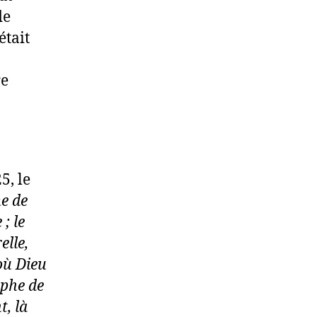
de
était
re
5, le
e de
; le
elle,
 où Dieu
mphe de
t, là