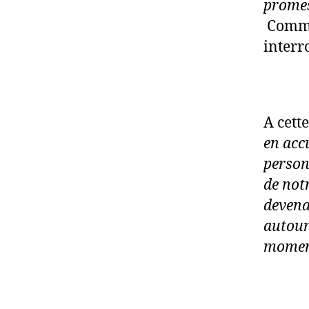
promes
Commen
interr
A cett
en acc
person
de notr
devenan
autour
moments