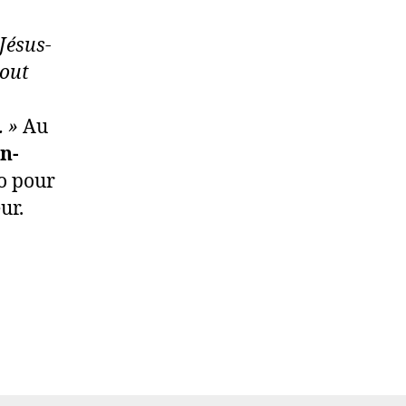
Jésus-
tout
. »
Au
n-
jo pour
ur.