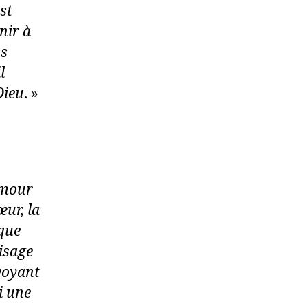
st
nir à
os
l
Dieu
. »
amour
œur, la
aque
isage
-voyant
i une