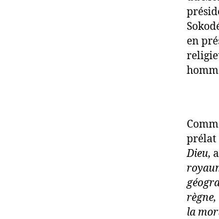
présid
Sokodé
en pré
religi
homm
Commen
prélat
Dieu,
a
royaum
géogra
règne, 
la mort