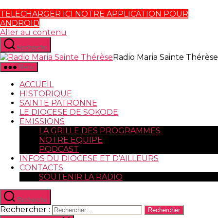
TELECHARGER ICI NOTRE APPLICATION POUR
ANDROID
Aller au contenu
Recherche
Radio Maria Sainte Thérèse
Menu
ACCUEIL
HISTORIQUE
SAINTE PATRONNE
LE DIOCESE DE SOKODE
EMISSIONS
LA GRILLE DES PROGRAMMES
NOTRE EQUIPE
PODCAST
INFOS DU DIOCESE ET D’AILLEURS
CONTACTS
SOUTENIR LA RADIO
Recherche
Rechercher :