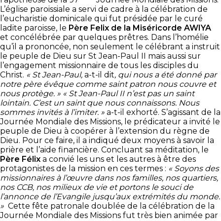
L’église paroissiale a servi de cadre à la célébration de
l’eucharistie dominicale qui fut présidée par le curé
ladite paroisse, le
Père Felix de la Miséricorde AWIYA
et concélébrée par quelques prêtres. Dans l’homélie
qu’il a prononcée, non seulement le célébrant a instruit
le peuple de Dieu sur St Jean-Paul II mais aussi sur
l’engagement missionnaire de tous les disciples du
Christ.
« St Jean-Paul,
a-t-il dit
, qui nous a été donné par
notre père évêque comme saint patron nous couvre et
nous protège. »
« St Jean-Paul II n’est pas un saint
lointain. C’est un saint que nous connaissons. Nous
sommes invités à l’imiter. »
a-t-il exhorté. S’agissant de la
Journée Mondiale des Missions, le prédicateur a invité le
peuple de Dieu à coopérer à l’extension du règne de
Dieu. Pour ce faire, il a indiqué deux moyens à savoir la
prière et l’aide financière. Concluant sa méditation, le
Père Félix
a convié les uns et les autres à être des
protagonistes de la mission en ces termes :
« Soyons des
missionnaires à l’œuvre dans nos familles, nos quartiers,
nos CCB, nos milieux de vie et portons le souci de
l’annonce de l’Evangile jusqu’aux extrémités du monde.
»
Cette fête patronale doublée de la célébration de la
Journée Mondiale des Missions fut très bien animée par