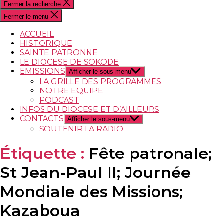
Fermer la recherche
Fermer le menu
ACCUEIL
HISTORIQUE
SAINTE PATRONNE
LE DIOCESE DE SOKODE
EMISSIONS
Afficher le sous-menu
LA GRILLE DES PROGRAMMES
NOTRE EQUIPE
PODCAST
INFOS DU DIOCESE ET D’AILLEURS
CONTACTS
Afficher le sous-menu
SOUTENIR LA RADIO
Étiquette :
Fête patronale;
St Jean-Paul II; Journée
Mondiale des Missions;
Kazaboua