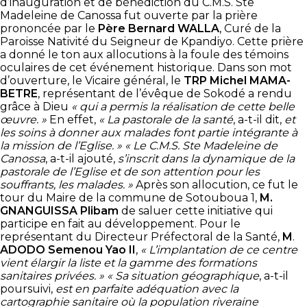
d’inauguration et de bénédiction du C.M.S. Ste
Madeleine de Canossa fut ouverte par la prière
prononcée par le
Père Bernard WALLA
, Curé de la
Paroisse Nativité du Seigneur de Kpandiyo. Cette prière
a donné le ton aux allocutions à la foule des témoins
oculaires de cet événement historique. Dans son mot
d’ouverture, le Vicaire général, le
TRP Michel MAMA-
BETRE
, représentant de l’évêque de Sokodé a rendu
grâce à Dieu
«
qui a permis la réalisation de cette belle
œuvre. »
En effet,
« La pastorale de la santé
, a-t-il dit,
et
les soins à donner aux malades font partie intégrante à
la mission de l’Eglise. »
« Le C.M.S. Ste Madeleine de
Canossa
, a-t-il ajouté,
s’inscrit dans la dynamique de la
pastorale de l’Eglise et de son attention pour les
souffrants, les malades. »
Après son allocution, ce fut le
tour du Maire de la commune de Sotouboua 1,
M.
GNANGUISSA Plibam
de saluer cette initiative qui
participe en fait au développement. Pour le
représentant du Directeur Préfectoral de la Santé,
M
.
ADODO Semenou Yao II
,
« L’implantation de ce centre
vient élargir la liste et la gamme des formations
sanitaires privées. »
« Sa situation géographique
, a-t-il
poursuivi,
est en parfaite adéquation avec la
cartographie sanitaire où la population riveraine