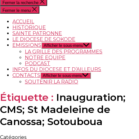
Fermer la recherche
Fermer le menu
ACCUEIL
HISTORIQUE
SAINTE PATRONNE
LE DIOCESE DE SOKODE
EMISSIONS
Afficher le sous-menu
LA GRILLE DES PROGRAMMES
NOTRE EQUIPE
PODCAST
INFOS DU DIOCESE ET D’AILLEURS
CONTACTS
Afficher le sous-menu
SOUTENIR LA RADIO
Étiquette :
Inauguration;
CMS; St Madeleine de
Canossa; Sotouboua
Catégories