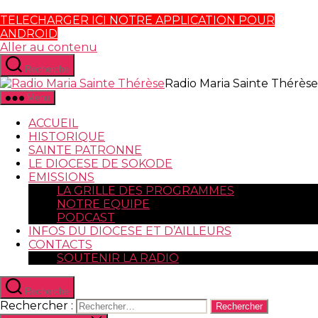
TELECHARGER ICI NOTRE APPLICATION POUR
ANDROID
Aller au contenu
Recherche
Radio Maria Sainte Thérèse
Menu
ACCUEIL
HISTORIQUE
SAINTE PATRONNE
LE DIOCESE DE SOKODE
EMISSIONS
LA GRILLE DES PROGRAMMES
NOTRE EQUIPE
PODCAST
INFOS DU DIOCESE ET D’AILLEURS
CONTACTS
SOUTENIR LA RADIO
Recherche
Rechercher :