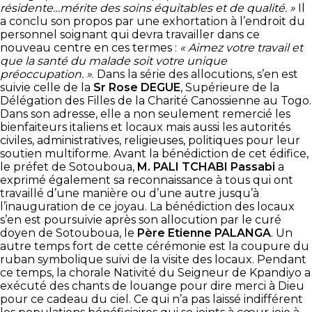
résidente…mérite des soins équitables et de qualité. »
Il
a conclu son propos par une exhortation à l’endroit du
personnel soignant qui devra travailler dans ce
nouveau centre en ces termes :
« Aimez votre travail et
que la santé du malade soit votre unique
préoccupation. »
. Dans la série des allocutions, s’en est
suivie celle de la
Sr Rose DEGUE
, Supérieure de la
Délégation des Filles de la Charité Canossienne au Togo.
Dans son adresse, elle a non seulement remercié les
bienfaiteurs italiens et locaux mais aussi les autorités
civiles, administratives, religieuses, politiques pour leur
soutien multiforme. Avant la bénédiction de cet édifice,
le préfet de Sotouboua,
M. PALI TCHABI Passabi
a
exprimé également sa reconnaissance à tous qui ont
travaillé d’une manière ou d’une autre jusqu’à
l’inauguration de ce joyau. La bénédiction des locaux
s’en est poursuivie après son allocution par le curé
doyen de Sotouboua, le
Père Etienne PALANGA
. Un
autre temps fort de cette cérémonie est la coupure du
ruban symbolique suivi de la visite des locaux. Pendant
ce temps, la chorale Nativité du Seigneur de Kpandiyo a
exécuté des chants de louange pour dire merci à Dieu
pour ce cadeau du ciel. Ce qui n’a pas laissé indifférent