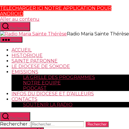
TELECHARGER ICI NOTRE APPLICATION POUR
ANDROID
Aller au contenu
Recherche
Radio Maria Sainte Thérèse
Menu
ACCUEIL
HISTORIQUE
SAINTE PATRONNE
LE DIOCESE DE SOKODE
EMISSIONS
LA GRILLE DES PROGRAMMES
NOTRE EQUIPE
PODCAST
INFOS DU DIOCESE ET D’AILLEURS
CONTACTS
SOUTENIR LA RADIO
Recherche
Rechercher :