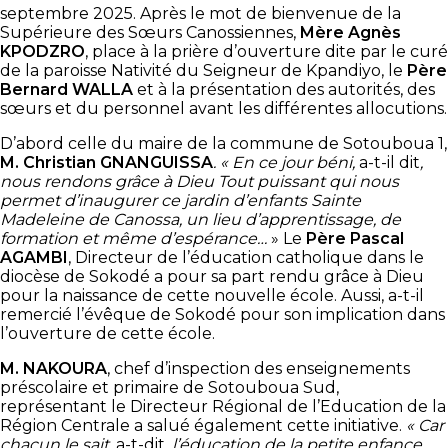
septembre 2025. Après le mot de bienvenue de la
Supérieure des Sœurs Canossiennes,
Mère Agnès
KPODZRO
, place à la prière d’ouverture dite par le curé
de la paroisse Nativité du Seigneur de Kpandiyo, le
Père
Bernard WALLA
et à la présentation des autorités, des
sœurs et du personnel avant les différentes allocutions.
D’abord celle du maire de la commune de Sotouboua 1,
M. Christian GNANGUISSA
. « En ce jour béni,
a-t-il dit
,
nous rendons grâce à Dieu Tout puissant qui nous
permet d’inaugurer ce jardin d’enfants Sainte
Madeleine de Canossa, un lieu d’apprentissage, de
formation et même d’espérance…
» Le
Père Pascal
AGAMBI
, Directeur de l’éducation catholique dans le
diocèse de Sokodé a pour sa part rendu grâce à Dieu
pour la naissance de cette nouvelle école. Aussi, a-t-il
remercié l’évêque de Sokodé pour son implication dans
l’ouverture de cette école.
M. NAKOURA
, chef d’inspection des enseignements
préscolaire et primaire de Sotouboua Sud,
représentant le Directeur Régional de l’Education de la
Région Centrale a salué également cette initiative.
«
Car
chacun le sait
, a-t-dit,
l’éducation de la petite enfance