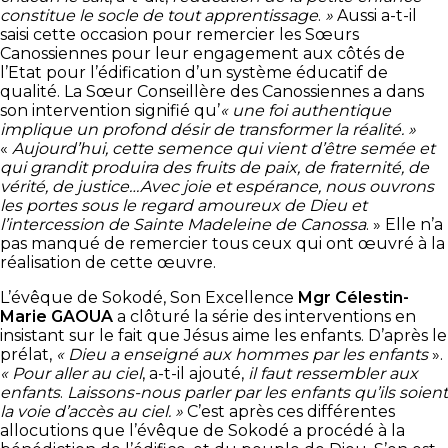
constitue le socle de tout apprentissage
.
»
Aussi a-t-il
saisi cette occasion pour remercier les Sœurs
Canossiennes pour leur engagement aux côtés de
l’Etat pour l’édification d’un système éducatif de
qualité. La Sœur Conseillère des Canossiennes a dans
son intervention signifié qu’
« une foi authentique
implique un profond désir de transformer la réalité. »
«
Aujourd’hui, cette semence qui vient d’être semée et
qui grandit produira des fruits de paix, de fraternité, de
vérité, de justice…Avec joie et espérance, nous ouvrons
les portes sous le regard amoureux de Dieu et
l’intercession de Sainte Madeleine de Canossa
. » Elle n’a
pas manqué de remercier tous ceux qui ont œuvré à la
réalisation de cette œuvre.
L’évêque de Sokodé, Son Excellence
Mgr Célestin-
Marie GAOUA
a clôturé la série des interventions en
insistant sur le fait que Jésus aime les enfants. D’après le
prélat,
« Dieu a enseigné aux hommes par les enfants
».
« Pour aller au ciel
, a-t-il ajouté,
il faut ressembler aux
enfants
.
Laissons-nous parler par les enfants qu’ils soient
la voie d’accès au ciel. »
C’est après ces différentes
allocutions que l’évêque de Sokodé a procédé à la