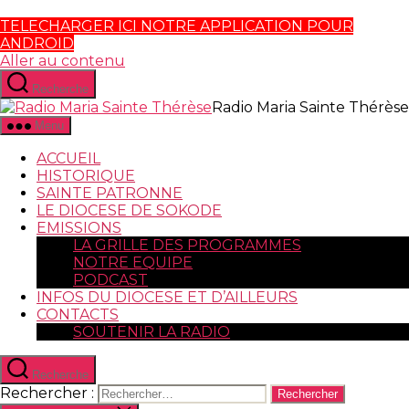
TELECHARGER ICI NOTRE APPLICATION POUR
ANDROID
Aller au contenu
Recherche
Radio Maria Sainte Thérèse
Menu
ACCUEIL
HISTORIQUE
SAINTE PATRONNE
LE DIOCESE DE SOKODE
EMISSIONS
LA GRILLE DES PROGRAMMES
NOTRE EQUIPE
PODCAST
INFOS DU DIOCESE ET D’AILLEURS
CONTACTS
SOUTENIR LA RADIO
Recherche
Rechercher :