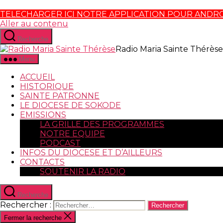
TELECHARGER ICI NOTRE APPLICATION POUR ANDR
Aller au contenu
Recherche
Radio Maria Sainte Thérèse
Menu
ACCUEIL
HISTORIQUE
SAINTE PATRONNE
LE DIOCESE DE SOKODE
EMISSIONS
LA GRILLE DES PROGRAMMES
NOTRE EQUIPE
PODCAST
INFOS DU DIOCESE ET D’AILLEURS
CONTACTS
SOUTENIR LA RADIO
Recherche
Rechercher :
Fermer la recherche