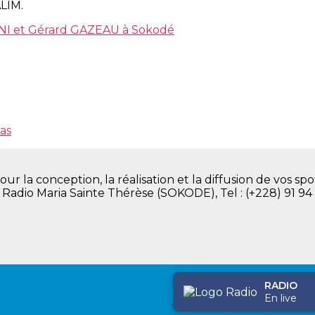
ALIM.
ANI et Gérard GAZEAU à Sokodé
as
la conception, la réalisation et la diffusion de vos spot
. Radio Maria Sainte Thérèse (SOKODE), Tel : (+228) 91 94
RADIO
En live