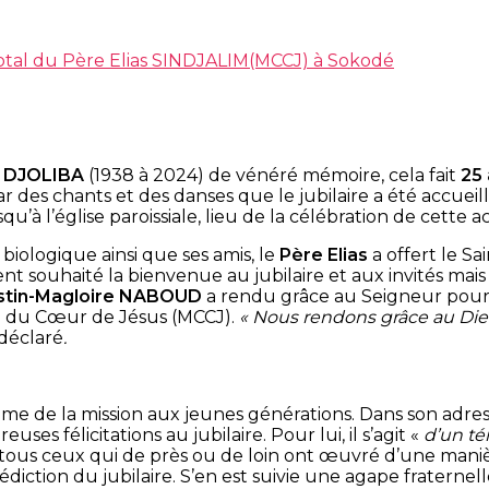
dotal du Père Elias SINDJALIM(MCCJ) à Sokodé
a DJOLIBA
(1938 à 2024) de vénéré mémoire, cela fait
25
ar des chants et des danses que le jubilaire a été accueil
qu’à l’église paroissiale, lieu de la célébration de cette 
biologique ainsi que ses amis, le
Père Elias
a offert le Sa
 souhaité la bienvenue au jubilaire et aux invités mais a
stin-Magloire NABOUD
a rendu grâce au Seigneur pour l
n du Cœur de Jésus (MCCJ).
« Nous rendons grâce au Dieu
l déclaré
.
lamme de la mission aux jeunes générations. Dans son adress
ses félicitations au jubilaire. Pour lui, il s’agit «
d’un té
tous ceux qui de près ou de loin ont œuvré d’une manièr
nédiction du jubilaire. S’en est suivie une agape fraterne