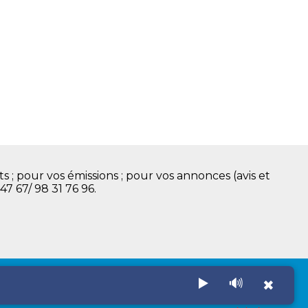
s ; pour vos émissions ; pour vos annonces (avis et
 47 67/ 98 31 76 96.
▶️
🔊
✖