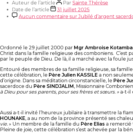
Auteur de l’article
Par
Sainte Thérèse
Date de l’article
31 juillet 2025
Aucun commentaire
sur Jubilé d’argent sacer
Ordonné le 29 juillet 2000 par
Mgr Ambroise Kotamb
Christ dans la famille religieuse des comboniens. C’est p
par le peuple de Dieu. De là, il a marché avec la foule jus
Entouré des membres de sa famille religieuse, sa famille 
cette célébration, le
Père Julien KASSILE
a non seulement
d’origine. Dans sa méditation circonstancielle, le
Père Ju
sacerdoce du
Père SINDJALIM
, Missionnaire Combonie
à Dieu pour ses parents, pour ses frères et sœurs. »
a-t-i
Aussi a-t-il invité l’heureux jubilaire à transmettre la f
HOUNAKE
, a au nom de la province présenté ses chaleureu
vie.
» Un membre de la famille du
Père Elias
a remercié 
Pleine de joie, cette célébration s’est achevée par la bé