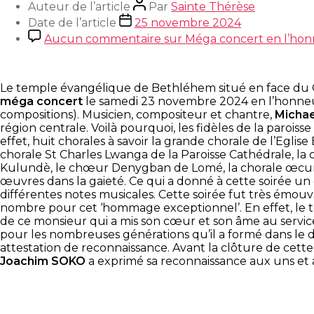
Auteur de l’article
Par
Sainte Thérèse
Date de l’article
25 novembre 2024
Aucun commentaire
sur Méga concert en l’ho
Le temple évangélique de Bethléhem situé en face du Ce
méga concert
le samedi 23 novembre 2024 en l’honne
compositions). Musicien, compositeur et chantre,
Michae
région centrale. Voilà pourquoi, les fidèles de la parois
effet, huit chorales à savoir la grande chorale de l’Eglis
chorale St Charles Lwanga de la Paroisse Cathédrale, l
Kulundè, le chœur Denygban de Lomé, la chorale œcuméni
œuvres dans la gaieté. Ce qui a donné à cette soirée u
différentes notes musicales. Cette soirée fut très ém
nombre pour cet ‘hommage exceptionnel’. En effet, le te
de ce monsieur qui a mis son cœur et son âme au service
pour les nombreuses générations qu’il a formé dans le d
attestation de reconnaissance. Avant la clôture de cette
Joachim SOKO
a exprimé sa reconnaissance aux uns et a