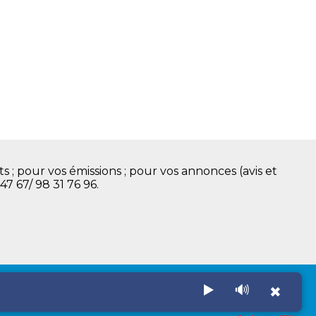
s ; pour vos émissions ; pour vos annonces (avis et
 47 67/ 98 31 76 96.
▶️
🔊
✖