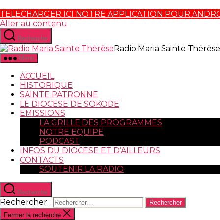
TELECHARGER ICI NOTRE APPLICATION POUR ANDR
Aller au contenu
Recherche
Radio Maria Sainte Thérèse
Menu
ACCUEIL
HISTORIQUE
SAINTE PATRONNE
LE DIOCESE DE SOKODE
EMISSIONS
LA GRILLE DES PROGRAMMES
NOTRE EQUIPE
PODCAST
INFOS DU DIOCESE ET D’AILLEURS
CONTACTS
SOUTENIR LA RADIO
Recherche
Rechercher :
Fermer la recherche