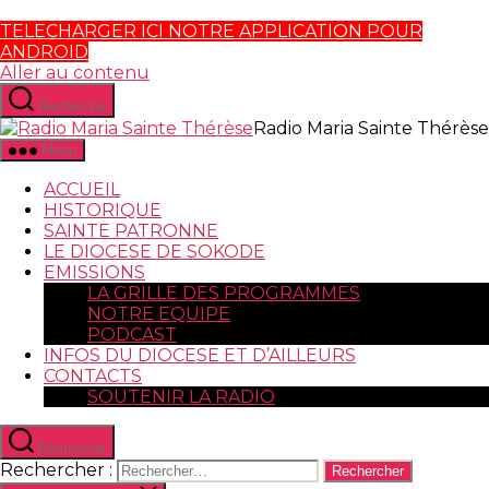
TELECHARGER ICI NOTRE APPLICATION POUR
ANDROID
Aller au contenu
Recherche
Radio Maria Sainte Thérèse
Menu
ACCUEIL
HISTORIQUE
SAINTE PATRONNE
LE DIOCESE DE SOKODE
EMISSIONS
LA GRILLE DES PROGRAMMES
NOTRE EQUIPE
PODCAST
INFOS DU DIOCESE ET D’AILLEURS
CONTACTS
SOUTENIR LA RADIO
Recherche
Rechercher :