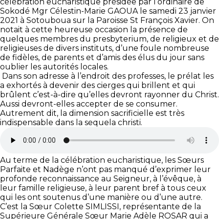
célébration eucharistique présidée par l’ordinaire de
Sokodé Mgr Célestin-Marie GAOUA le samedi 23 janvier
2021 à Sotouboua sur la Paroisse St François Xavier. On
notait à cette heureuse occasion la présence de
quelques membres du presbyterium, de religieux et de
religieuses de divers instituts, d’une foule nombreuse
de fidèles, de parents et d’amis des élus du jour sans
oublier les autorités locales.
Dans son adresse à l’endroit des professes, le prélat les
a exhortés à devenir des cierges qui brillent et qui
brûlent c’est-à-dire qu’elles devront rayonner du Christ.
Aussi devront-elles accepter de se consumer.
Autrement dit, la dimension sacrificielle est très
indispensable dans la sequela christi.
Au terme de la célébration eucharistique, les Sœurs
Parfaite et Nadège n’ont pas manqué d’exprimer leur
profonde reconnaissance au Seigneur, à l’évêque, à
leur famille religieuse, à leur parent bref à tous ceux
qui les ont soutenus d’une manière ou d’une autre.
C’est la Sœur Colette SIMLISSI, représentante de la
Supérieure Générale Sœur Marie Adèle ROSAR qui a