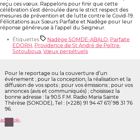
reçu ces vœux.
Rappelons pour finir que cette
célébration s’est déroulée dans le strict respect des
mesures de prévention et de lutte contre le Covid-19.
Félicitations aux Sœurs Parfaite et Nadège pour leur
réponse généreuse à l’appel du Seigneur.
Étiquettes
Nadège SOMDE-ABALO
,
Parfaite
EDORH
,
Providence de St André de Peltre
,
Sotouboua
,
Vœux perpétuels
Pour le reportage ou la couverture d’un
événement ; pour la conception, la réalisation et la
diffusion de vos spots ; pour vos émissions ; pour vos
annonces (avis et communiqués) ; choisissez la
bonne adresse : la 90.5 F.M. Radio Maria Sainte
Thérèse (SOKODE), Tel : (+228) 91 94 47 67/ 98 31 76
96.
Facebook-
f