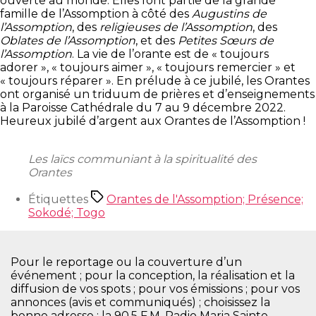
ouverte au monde. Elles font partie de la grande
famille de l’Assomption à côté des
Augustins de
l’Assomption
, des
religieuses de l’Assomption
, des
Oblates de l’Assomption
, et des
Petites Sœurs de
l’Assomption
. La vie de l’orante est de « toujours
adorer », « toujours aimer », « toujours remercier » et
« toujours réparer ». En prélude à ce jubilé, les Orantes
ont organisé un triduum de prières et d’enseignements
à la Paroisse Cathédrale du 7 au 9 décembre 2022.
Heureux jubilé d’argent aux Orantes de l’Assomption !
Les laïcs
communiant à la spiritualité des
Orantes
Étiquettes
Orantes de l'Assomption; Présence;
Sokodé; Togo
Pour le reportage ou la couverture d’un
événement ; pour la conception, la réalisation et la
diffusion de vos spots ; pour vos émissions ; pour vos
annonces (avis et communiqués) ; choisissez la
bonne adresse : la 90.5 F.M. Radio Maria Sainte