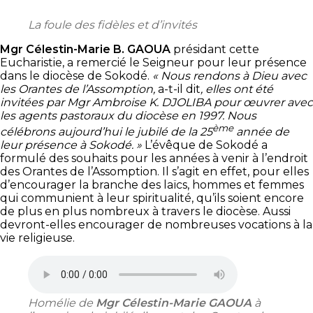
La foule des fidèles et d’invités
Mgr Célestin-Marie B. GAOUA
présidant cette
Eucharistie, a remercié le Seigneur pour leur présence
dans le diocèse de Sokodé.
« Nous rendons à Dieu avec
les Orantes de l’Assomption,
a-t-il dit
, elles ont été
invitées par Mgr Ambroise K. DJOLIBA pour œuvrer avec
les agents pastoraux du diocèse en 1997. Nous
ème
célébrons aujourd’hui le jubilé de la 25
année de
leur présence à Sokodé. »
L’évêque de Sokodé a
formulé des souhaits pour les années à venir à l’endroit
des Orantes de l’Assomption. Il s’agit en effet, pour elles
d’encourager la branche des laïcs, hommes et femmes
qui communient à leur spiritualité, qu’ils soient encore
de plus en plus nombreux à travers le diocèse. Aussi
devront-elles encourager de nombreuses vocations à la
vie religieuse.
Homélie de
Mgr Célestin-Marie GAOUA
à