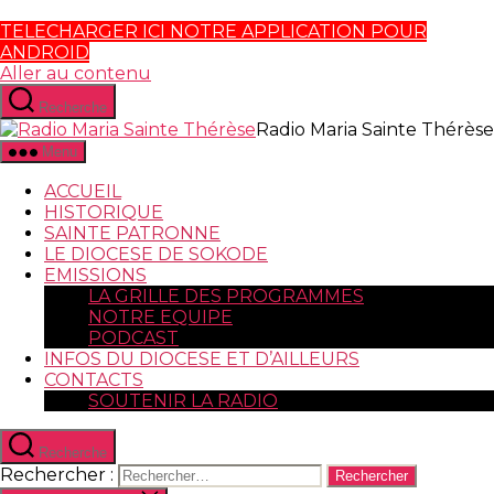
TELECHARGER ICI NOTRE APPLICATION POUR
ANDROID
Aller au contenu
Recherche
Radio Maria Sainte Thérèse
Menu
ACCUEIL
HISTORIQUE
SAINTE PATRONNE
LE DIOCESE DE SOKODE
EMISSIONS
LA GRILLE DES PROGRAMMES
NOTRE EQUIPE
PODCAST
INFOS DU DIOCESE ET D’AILLEURS
CONTACTS
SOUTENIR LA RADIO
Recherche
Rechercher :