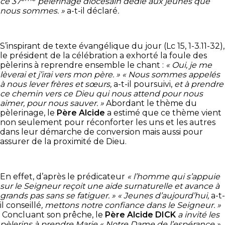
ce 37
pèlerinage diocésain dédié aux jeunes que
nous sommes. »
a-t-il déclaré
.
S’inspirant de texte évangélique du jour (Lc 15, 1-3.11-32),
le président de la célébration a exhorté la foule des
pèlerins à reprendre ensemble le chant :
« Oui, je me
lèverai et j’irai vers mon père. »
« Nous sommes appelés
à nous lever frères et sœurs,
a-t-il poursuivi,
et à prendre
ce chemin vers ce Dieu qui nous attend pour nous
aimer, pour nous sauver. »
Abordant le thème du
pèlerinage, le
Père Alcide
a estimé que ce thème vient
non seulement pour réconforter les uns et les autres
dans leur démarche de conversion mais aussi pour
assurer de la proximité de Dieu.
En effet, d’après le prédicateur
« l’homme qui s’appuie
sur le Seigneur reçoit une aide surnaturelle et avance à
grands pas sans se fatiguer. » « Jeunes d’aujourd’hui,
a-t-
il conseillé
, mettons notre confiance dans le Seigneur. »
Concluant son prêche, le
Père Alcide DICK
a invité les
pèlerins à prendre Marie « Notre Dame de l’espérance »