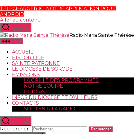
TELECHARGER ICI NOTRE APPLICATION POUR
ANDROID
Aller au contenu
Recherche
Radio Maria Sainte Thérèse
Menu
ACCUEIL
HISTORIQUE
SAINTE PATRONNE
LE DIOCESE DE SOKODE
EMISSIONS
LA GRILLE DES PROGRAMMES
NOTRE EQUIPE
PODCAST
INFOS DU DIOCESE ET D’AILLEURS
CONTACTS
SOUTENIR LA RADIO
Recherche
Rechercher :