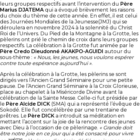
leurs groupes respectifs avant l’intervention du
Père
Marius DJATEMA
qui a évoqué brièvement les raisons
du choix du thème de cette année.
En effet, il est celui
des Journées Mondiales de la Jeunesse(JMJ) qui se
déroulera en novembre 2024 à la solennité du Christ
Roi de l’Univers. Du Pied de la Montagne à la Grotte, les
pèlerins ont prié le chemin de croix dans leurs groupes
respectifs. La célébration à la Grotte fut animée par le
Père Credo Dieudonné AKAKPO-AGUIDI
autour du
sous-thème :
« Nous, les jeunes, nous voulons espérer
contre toute espérance aujourd’hui »
.
Après la célébration à la Grotte, les pèlerins se sont
dirigés vers l’Ancien Grand Séminaire pour une petite
pause. De l’Ancien Grand Séminaire à la Croix Glorieuse,
place au chapelet à la Miséricorde Divine avant la
célébration de la Sainte Messe. Celle-ci fut présidée par
le
Père Alcide DICK
(SMA) qui a représenté l’évêque de
Sokodé. Elle fut concélébrée par une trentaine de
prêtres. Le
Père DICK
a introduit sa méditation en
mettant l’accent sur la joie de la rencontre des jeunes
avec Dieu à l’occasion de ce pèlerinage.
« Grande doit
être notre joie en ce jour qui a été consacré pour vivre
ème