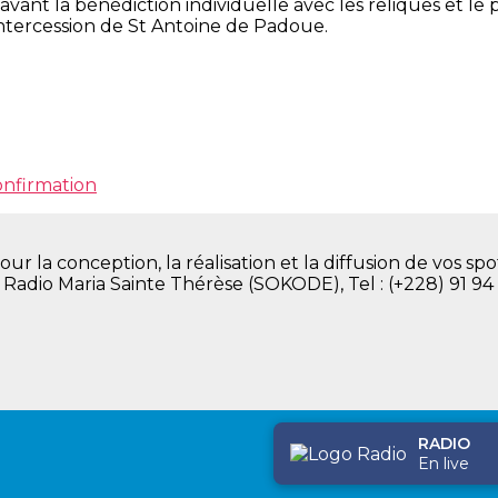
ant la bénédiction individuelle avec les reliques et le p
intercession de St Antoine de Padoue.
onfirmation
la conception, la réalisation et la diffusion de vos spot
. Radio Maria Sainte Thérèse (SOKODE), Tel : (+228) 91 94
RADIO
En live