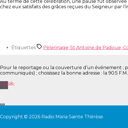
Au terme de cette célébration, une pause fut observée av
chez eux satisfaits des grâces reçues du Seigneur par l’
Étiquettes
Pèlerinage; St Antoine de Padoue; C
Pour le reportage ou la couverture d’un événement ; pour 
communiqués) ; choisissez la bonne adresse : la 90.5 F.M
cebook-
f
Copyright © 2026 Radio Maria Sainte Thérèse