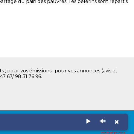
artage du pain des pauvres. Les pèlerins sont repartis
s ; pour vos émissions ; pour vos annonces (avis et
 47 67/ 98 31 76 96.
▶️
🔊
✖
Développé par OTIYA