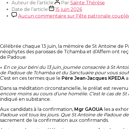
Auteur de l’article
Par
Sainte Thérèse
Date de l’article
15 juin 2026
Aucun commentaire
sur Fête patronale couplé
Célébrée chaque 13 juin, la mémoire de St Antoine de 
néophytes des paroisses de Tchamba et d’Affem ont reçu
de Padoue.
«
En ce jour béni du
13 juin, journée consacrée à St Ant
de Padoue de Tchamba et du Sanctuaire pour vous souhai
C’est en ces termes que le
Père Jean-Jacques KPEDA
a
Dans sa méditation circonstancielle, le prélat est revenu 
encore moins au cours d’une homélie. C’est le cas de St A
indiqué en substance.
Aux candidats à la confirmation,
Mgr GAOUA
les a exhor
Padoue voit tous les jours. Que St Antoine de Padoue d
sacrement de la confirmation aux confirmands.