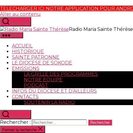
TELECHARGER ICI NOTRE APPLICATION POUR ANDR
Aller au contenu
Recherche
Radio Maria Sainte Thérèse
Menu
ACCUEIL
HISTORIQUE
SAINTE PATRONNE
LE DIOCESE DE SOKODE
EMISSIONS
LA GRILLE DES PROGRAMMES
NOTRE EQUIPE
PODCAST
INFOS DU DIOCESE ET D’AILLEURS
CONTACTS
SOUTENIR LA RADIO
Recherche
Rechercher :
Fermer la recherche