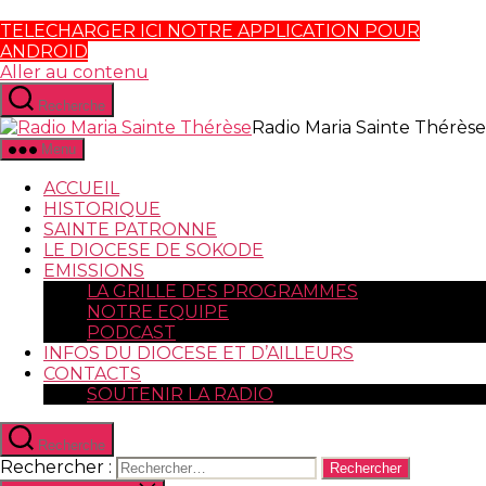
TELECHARGER ICI NOTRE APPLICATION POUR
ANDROID
Aller au contenu
Recherche
Radio Maria Sainte Thérèse
Menu
ACCUEIL
HISTORIQUE
SAINTE PATRONNE
LE DIOCESE DE SOKODE
EMISSIONS
LA GRILLE DES PROGRAMMES
NOTRE EQUIPE
PODCAST
INFOS DU DIOCESE ET D’AILLEURS
CONTACTS
SOUTENIR LA RADIO
Recherche
Rechercher :