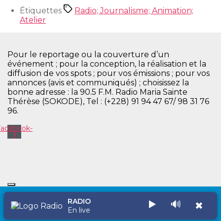
Étiquettes
Radio; Journalisme; Animation;
Atelier
Pour le reportage ou la couverture d’un
événement ; pour la conception, la réalisation et la
diffusion de vos spots ; pour vos émissions ; pour vos
annonces (avis et communiqués) ; choisissez la
bonne adresse : la 90.5 F.M. Radio Maria Sainte
Thérèse (SOKODE), Tel : (+228) 91 94 47 67/ 98 31 76
96.
Facebook-
f
RADIO
▶️
🔊
✖
Copyright © 2026 Radio Maria Sainte Thérèse
En live